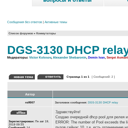
Сообщения без ответов
|
Активные темы
Список форумов
»
Коммутаторы
DGS-3130 DHCP rela
Модераторы:
Victor Kolosov
,
Alexander Shebaronin
,
Demin Ivan
,
Sergei Asman
Страница
1
из
1
[ Сообщений: 2 ]
Автор
rolf007
Заголовок сообщения:
DGS-3130 DHCP relay
Здравствуйте!
Создаю очередной dhcp pool для релея 
Зарегистрирован:
Пн авг 19,
ERROR: The number of Pool exceeds the li
2019 09:55
пулов сейчас 10, т.е. есть ограничение 
Сообщений:
14