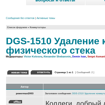
Сообщения без ответов
|
Активные темы
Список форумов
»
Коммутаторы
DGS-1510 Удаление 
физического стека
Модераторы:
Victor Kolosov
,
Alexander Shebaronin
,
Demin Ivan
,
Sergei Asman
Страница
1
из
1
[ Сообщений: 2 ]
Автор
powerman2003
Заголовок сообщения:
DGS-1510 Удаление коммута
Коллеги, добрый д