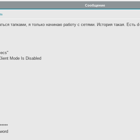
Сообщение
ts
ься тапками, я только начинаю работу с сетями. История такая. Есть d-l
secs"
ient Mode Is Disabled
*****
sword