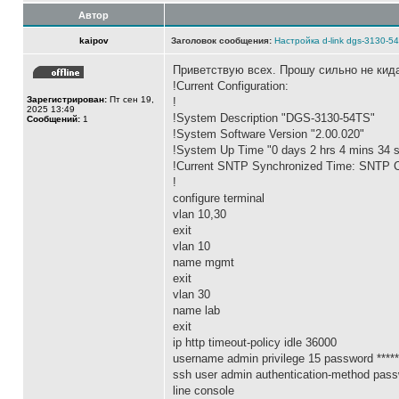
Автор
kaipov
Заголовок сообщения:
Настройка d-link dgs-3130-54
Приветствую всех. Прошу сильно не кидат
!Current Configuration:
Зарегистрирован:
Пт сен 19,
!
2025 13:49
!System Description "DGS-3130-54TS"
Сообщений:
1
!System Software Version "2.00.020"
!System Up Time "0 days 2 hrs 4 mins 34 
!Current SNTP Synchronized Time: SNTP Cl
!
configure terminal
vlan 10,30
exit
vlan 10
name mgmt
exit
vlan 30
name lab
exit
ip http timeout-policy idle 36000
username admin privilege 15 password *****
ssh user admin authentication-method pas
line console