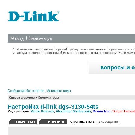
Вход
Регистрация
Уважаемые посетители форума! Прежде чем помещать в форум новое сообщ
Форум не является системой моментального ответа на вопросы. Если Вам 
Сообщения без ответов
|
Активные темы
Список форумов
»
Коммутаторы
Настройка d-link dgs-3130-54ts
Модераторы:
Victor Kolosov
,
Alexander Shebaronin
,
Demin Ivan
,
Sergei Asman
Страница
1
из
1
[ 1 сообщение ]