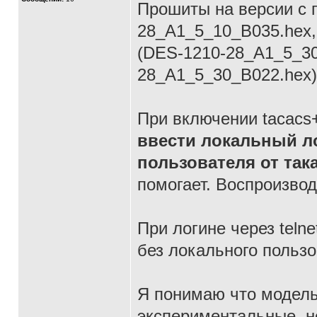
Прошиты на версии с п
28_A1_5_10_B035.hex,
(DES-1210-28_A1_5_30
28_A1_5_30_B022.hex)
При включении tacacs+
ввести локальный л
пользователя от так
помогает. Воспроизво
При логине через telne
без локального пользо
Я понимаю что модель
экспериментальные, н