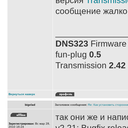
версия
Transmissi
сообщение жалко .
______________
DNS323
Firmware 
fun-plug
0.5
Transmission
2.42
Вернуться наверх
bigvlad
Заголовок сообщения:
Re: Как установить сторонни
так они же и напи
Зарегистрирован:
Вс мар 28,
v2.21: Bugfix rele
2010 16:24