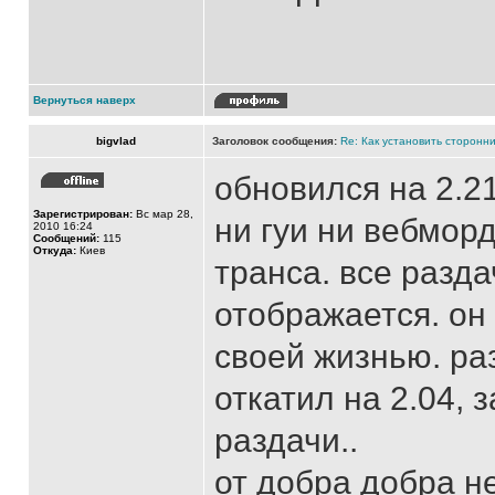
Вернуться наверх
bigvlad
Заголовок сообщения:
Re: Как установить сторонни
обновился на 2.2
Зарегистрирован:
Вс мар 28,
ни гуи ни вебмор
2010 16:24
Сообщений:
115
Откуда:
Киев
транса. все разда
отображается. он 
своей жизнью. ра
откатил на 2.04,
раздачи..
от добра добра н