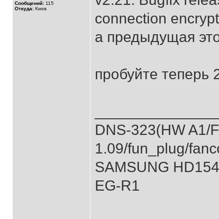
Сообщений:
115
Откуда:
Киев
connection encrypt
а предыдущая это
пробуйте теперь 
______________
DNS-323(HW A1/
1.09/fun_plug/fanc
SAMSUNG HD154UI)
EG-R1