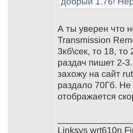
добрый 1.76! Не
А ты уверен что 
Transmission Rem
3кб\сек, то 18, то
раздач пишет 2-3.
захожу на сайт ru
раздало 70Гб. Не
отображается ско
______________
Linksys wrt610n Fi