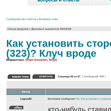
Сообщения без ответов
|
Активные темы
Список форумов
»
Дисковые накопители NAS/SAN
Как установить стор
(323)? Клуч вроде
Модераторы:
Sergei Asmankin
,
Sergik
Страница
66
из
67
[ Сообщений: 996 ]
Автор
Logrus82
Заголовок сообщения:
Re: Как установить сторонни
кто-нибудь стави