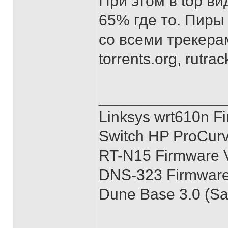
При этом в top ви
65% где то. Пиры
со всеми трекерам
torrents.org, rutrac
______________
Linksys wrt610n Fi
Switch HP ProCur
RT-N15 Firmware V
DNS-323 Firmware 
Dune Base 3.0 (S