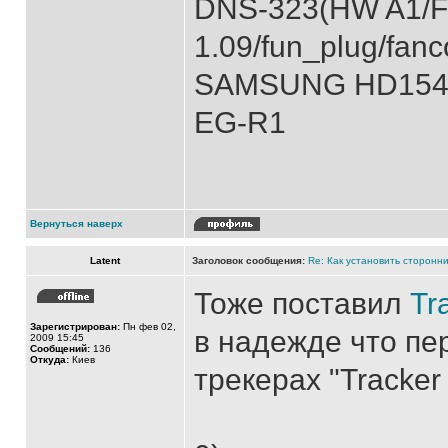
DNS-323(HW A1/
1.09/fun_plug/fanc
SAMSUNG HD154UI)
EG-R1
Вернуться наверх
Latent
Заголовок сообщения:
Re: Как установить сторонни
Тоже поставил
Tr
Зарегистрирован:
Пн фев 02,
в надежде что пе
2009 15:45
Сообщений:
136
Откуда:
Киев
трекерах "Tracker 