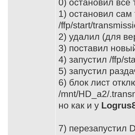
0) остановил все
1) остановил са
/ffp/start/transmiss
2) удалил (для ве
3) поставил новый 
4) запустил /ffp/st
5) запустил разда
6) блок лист откл
/mnt/HD_a2/.trans
но как и у
Logrus
7) перезапустил 