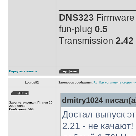
______________
DNS323
Firmware 
fun-plug
0.5
Transmission
2.42
Вернуться наверх
Logrus82
Заголовок сообщения:
Re: Как установить сторонни
dmitry1024 писал(а
Зарегистрирован:
Пт июн 20,
2008 08:43
Сообщений:
566
Достал выпуск эт
2.21 - не качают!