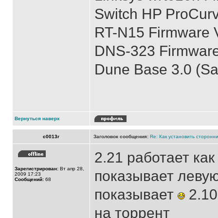
Switch HP ProCur
RT-N15 Firmware V
DNS-323 Firmware 
Dune Base 3.0 (S
Вернуться наверх
c0013r
Заголовок сообщения:
Re: Как установить сторонни
2.21 работает ка
Зарегистрирован:
Вт апр 28,
показывает левую
2009 17:23
Сообщений:
68
показывает
2.10
на торрент