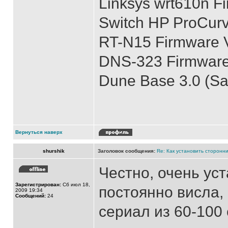
Linksys wrt610n Fi
Switch HP ProCur
RT-N15 Firmware V
DNS-323 Firmware 
Dune Base 3.0 (S
Вернуться наверх
shurshik
Заголовок сообщения:
Re: Как установить сторонни
Честно, очень ус
Зарегистрирован:
Сб июл 18,
постоянно висла, 
2009 19:34
Сообщений:
24
сериал из 60-100