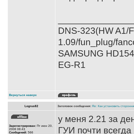
______________
DNS-323(HW A1/
1.09/fun_plug/fanc
SAMSUNG HD154UI)
EG-R1
Вернуться наверх
Logrus82
Заголовок сообщения:
Re: Как установить сторонни
у меня 2.21 за де
Зарегистрирован:
Пт июн 20,
ГУИ почти всегда
2008 08:43
Сообщений:
566