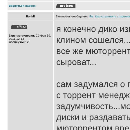
Вернуться наверх
lionkil
Заголовок сообщения:
Re: Как установить сторонни
я конечно дико из
Зарегистрирован:
Сб фев 19,
клином сошелся..
2011 12:13
Сообщений:
2
все же мюторрен
сыроват...
сам задумался о п
с торрент менедж
задумчивость...мо
диски и раздават
мюторрентом вре