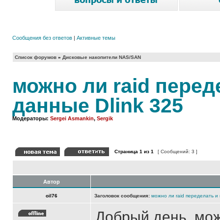
Сообщения без ответов
|
Активные темы
Список форумов
»
Дисковые накопители NAS/SAN
можно ли raid перед
данные Dlink 325
Модераторы:
Sergei Asmankin
,
Sergik
Страница
1
из
1
[ Сообщений: 3 ]
Автор
oil76
Заголовок сообщения:
можно ли raid переделать и 
Добрый день. можн