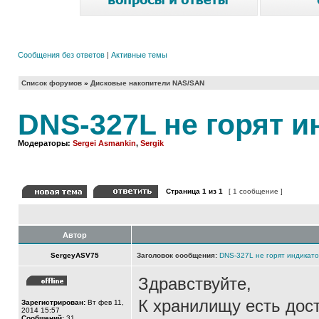
Сообщения без ответов
|
Активные темы
Список форумов
»
Дисковые накопители NAS/SAN
DNS-327L не горят 
Модераторы:
Sergei Asmankin
,
Sergik
Страница
1
из
1
[ 1 сообщение ]
Автор
SergeyASV75
Заголовок сообщения:
DNS-327L не горят индикат
Здравствуйте,
К хранилищу есть дос
Зарегистрирован:
Вт фев 11,
2014 15:57
Сообщений:
31