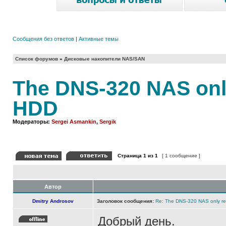
Сообщения без ответов
|
Активные темы
Список форумов
»
Дисковые накопители NAS/SAN
The DNS-320 NAS onl
HDD
Модераторы:
Sergei Asmankin
,
Sergik
Страница
1
из
1
[ 1 сообщение ]
Автор
Dmitry Androsov
Заголовок сообщения:
Re: The DNS-320 NAS only r
Добрый день.