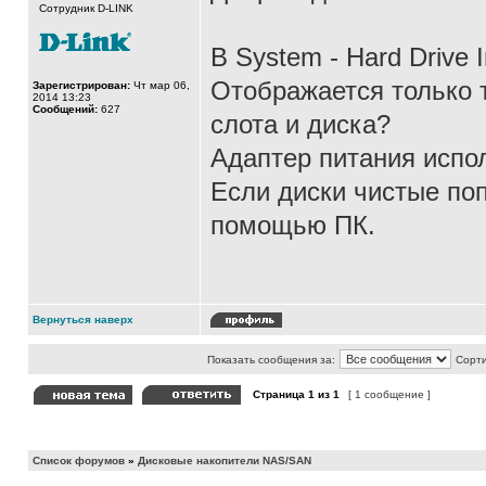
Сотрудник D-LINK
В System - Hard Drive 
Отображается только т
Зарегистрирован:
Чт мар 06,
2014 13:23
Сообщений:
627
слота и диска?
Адаптер питания испо
Если диски чистые поп
помощью ПК.
Вернуться наверх
Показать сообщения за:
Сорти
Страница
1
из
1
[ 1 сообщение ]
Список форумов
»
Дисковые накопители NAS/SAN