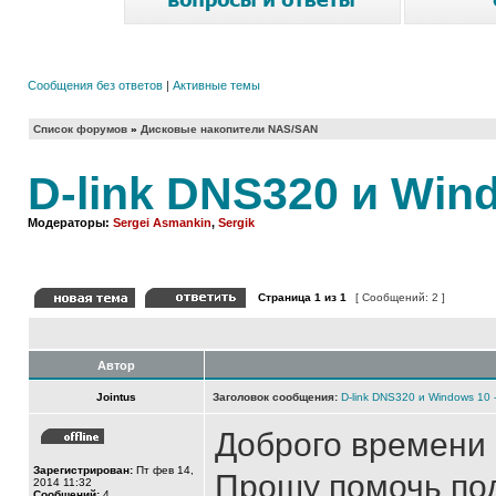
Сообщения без ответов
|
Активные темы
Список форумов
»
Дисковые накопители NAS/SAN
D-link DNS320 и Win
Модераторы:
Sergei Asmankin
,
Sergik
Страница
1
из
1
[ Сообщений: 2 ]
Автор
Jointus
Заголовок сообщения:
D-link DNS320 и Windows 10 
Доброго времени 
Зарегистрирован:
Пт фев 14,
Прошу помочь под
2014 11:32
Сообщений:
4