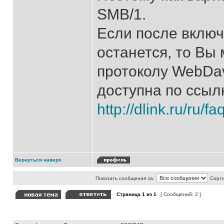
SMB/1.
Если после включ
останется, то Вы
протоколу WebDav
доступна по ссыл
http://dlink.ru/ru/f
Вернуться наверх
Показать сообщения за:
Сорти
Страница
1
из
1
[ Сообщений: 2 ]