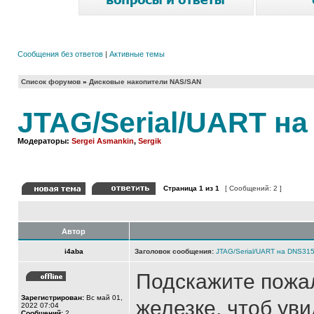
Сообщения без ответов
|
Активные темы
Список форумов
»
Дисковые накопители NAS/SAN
JTAG/Serial/UART н
Модераторы:
Sergei Asmankin
,
Sergik
Страница
1
из
1
[ Сообщений: 2 ]
Автор
i4aba
Заголовок сообщения:
JTAG/Serial/UART на DNS31
Подскажите пожал
Зарегистрирован:
Вс май 01,
железке, чтоб увид
2022 07:04
Сообщений:
2