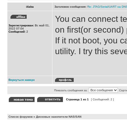
i4aba
Заголовок сообщения:
Re: JTAG/Serial/UART на DN
You can connect t
Зарегистрирован:
Вс май 01,
on first(or second) 
2022 07:04
Сообщений:
2
If it not boot, you 
utility. I try this s
Вернуться наверх
Показать сообщения за:
Сорти
Страница
1
из
1
[ Сообщений: 2 ]
Список форумов
»
Дисковые накопители NAS/SAN