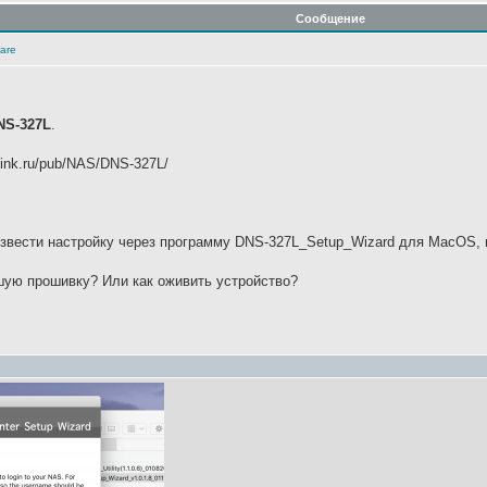
Сообщение
are
NS-327L
.
link.ru/pub/NAS/DNS-327L/
звести настройку через программу DNS-327L_Setup_Wizard для MacOS, н
шую прошивку? Или как оживить устройство?