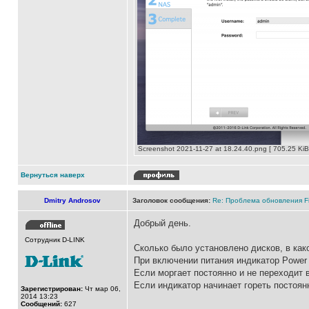
Screenshot 2021-11-27 at 18.24.40.png [ 705.25 Ki
Вернуться наверх
Dmitry Androsov
Заголовок сообщения:
Re: Проблема обновления F
Добрый день.
Сотрудник D-LINK
Сколько было установлено дисков, в как
При включении питания индикатор Power 
Если моргает постоянно и не переходит 
Если индикатор начинает гореть постоян
Зарегистрирован:
Чт мар 06,
2014 13:23
Сообщений:
627