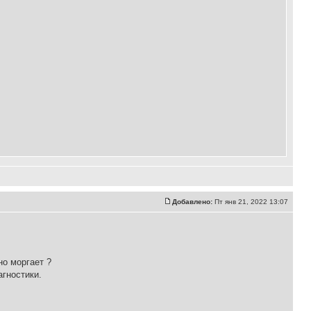
Добавлено:
Пт янв 21, 2022 13:07
но моргает ?
агностики.