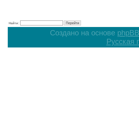
Найти:
Создано на основе
phpB
Русская 