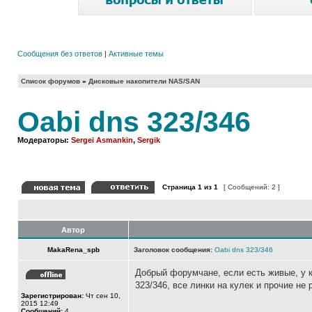
Сообщения без ответов
|
Активные темы
Список форумов
»
Дисковые накопители NAS/SAN
Oabi dns 323/346
Модераторы:
Sergei Asmankin
,
Sergik
Страница
1
из
1
[ Сообщений: 2 ]
Автор
MakaRena_spb
Заголовок сообщения:
Oabi dns 323/346
Добрый форумчане, если есть живые, у 
323/346, все линки на кулек и прочие не 
Зарегистрирован:
Чт сен 10,
2015 12:49
Сообщений:
4