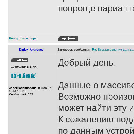
попроще вариант
Вернуться наверх
Dmitry Androsov
Заголовок сообщения:
Re: Восстановление данных
Добрый день.
Сотрудник D-LINK
Данные о массиве
Зарегистрирован:
Чт мар 06,
2014 13:23
Возможно произош
Сообщений:
627
может найти эту
К сожалению подд
по данным устрой