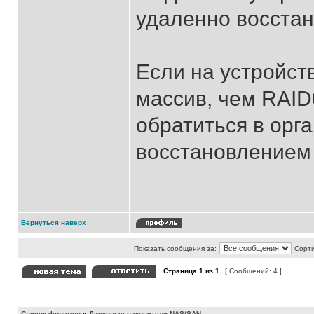
удаленно восстан
Если на устройст
массив, чем RAID
обратиться в орг
восстановлением
Вернуться наверх
Показать сообщения за:
Сорти
Страница
1
из
1
[ Сообщений: 4 ]
Список форумов
»
Дисковые накопители NAS/SAN