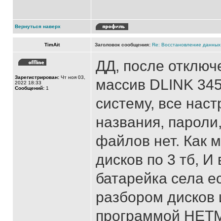
Вернуться наверх
TimAit
Заголовок сообщения:
Re: Восстановление данных
ДД, после отключ
Зарегистрирован:
Чт ноя 03,
массив DLINK 34
2022 18:33
Сообщений:
1
систему, все наст
названия, пароли,
файлов нет. Как м
дисков по 3 тб, И
батарейка села е
разбором дисков 
программой HET