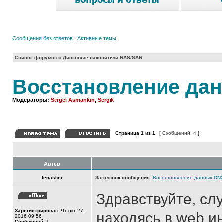
Сообщения без ответов
|
Активные темы
Список форумов
»
Дисковые накопители NAS/SAN
Восстановление да
Модераторы:
Sergei Asmankin
,
Sergik
Страница
1
из
1
[ Сообщений: 4 ]
Автор
lenasher
Заголовок сообщения:
Восстановление данных DN
Здравствуйте, сл
Зарегистрирован:
Чт окт 27,
находясь в web и
2016 09:56
Сообщений:
1