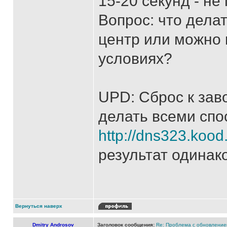
15-20 секунд - не
Вопрос: что дела
центр или можно 
условиях?
UPD: Сброс к зав
делать всеми спо
http://dns323.koo
результат одинак
Вернуться наверх
Dmitry Androsov
Заголовок сообщения:
Re: Проблема с обновление