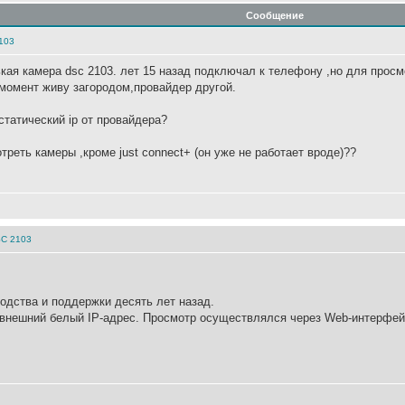
Сообщение
103
ая камера dsc 2103. лет 15 назад подключал к телефону ,но для просмо
 момент живу загородом,провайдер другой.
статический ip от провайдера?
реть камеры ,кроме just connect+ (он уже не работает вроде)??
SC 2103
одства и поддержки десять лет назад.
 внешний белый IP-адрес. Просмотр осуществлялся через Web-интерфейс