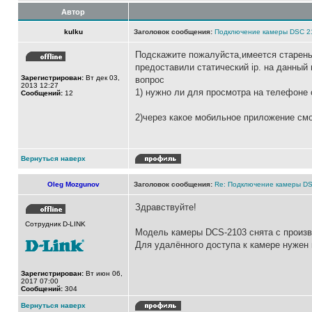
Автор
kulku
Заголовок сообщения:
Подключение камеры DSC 2
Подскажите пожалуйста,имеется стареньк
предоставили статический ip. на данный
Зарегистрирован:
Вт дек 03,
вопрос
2013 12:27
1) нужно ли для просмотра на телефоне 
Сообщений:
12
2)через какое мобильное приложение смот
Вернуться наверх
Oleg Mozgunov
Заголовок сообщения:
Re: Подключение камеры D
Здравствуйте!
Сотрудник D-LINK
Модель камеры DCS-2103 снята с произв
Для удалённого доступа к камере нужен
Зарегистрирован:
Вт июн 06,
2017 07:00
Сообщений:
304
Вернуться наверх