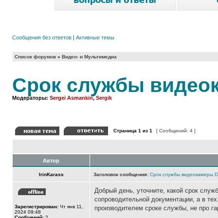
Сообщения без ответов
|
Активные темы
Список форумов
»
Видео- и Мультимедиа
Срок службы видеок
Модераторы:
Sergei Asmankin
,
Sergik
Страница
1
из
1
[ Сообщений: 4 ]
Автор
IrinKarass
Заголовок сообщения:
Срок службы видеокамеры D
Добрый день, уточните, какой срок служ
сопроводительной документации, а в тех
Зарегистрирован:
Чт янв 11,
производителем сроке службы, не про га
2024 09:48
Сообщений:
2