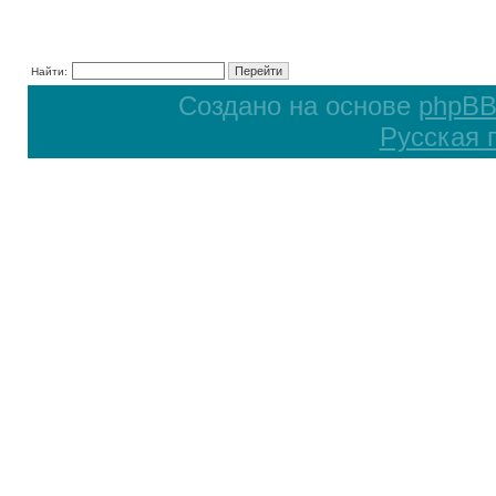
Найти:
Создано на основе
phpB
Русская 