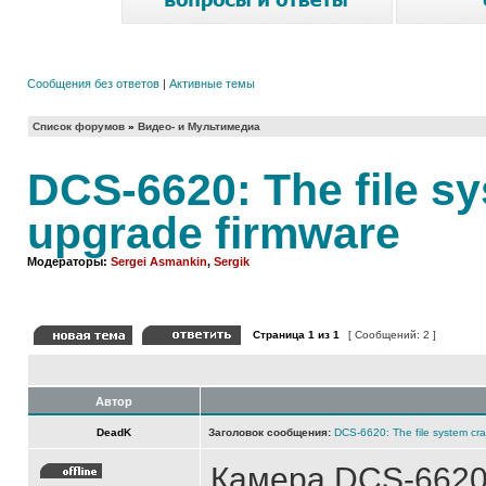
Сообщения без ответов
|
Активные темы
Список форумов
»
Видео- и Мультимедиа
DCS-6620: The file s
upgrade firmware
Модераторы:
Sergei Asmankin
,
Sergik
Страница
1
из
1
[ Сообщений: 2 ]
Автор
DeadK
Заголовок сообщения:
DCS-6620: The file system cr
Камера DCS-6620