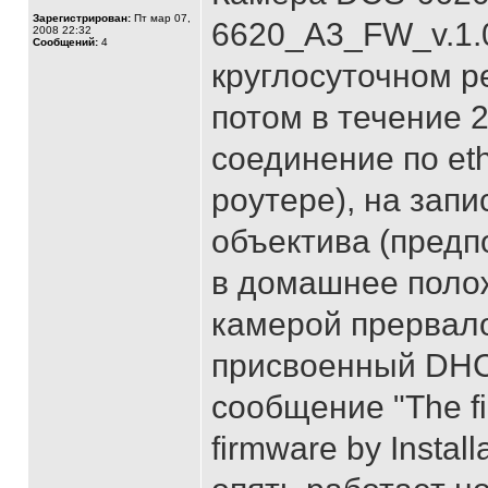
Зарегистрирован:
Пт мар 07,
6620_A3_FW_v.1.0
2008 22:32
Сообщений:
4
круглосуточном р
потом в течение 
соединение по eth
роутере), на зап
объектива (предп
в домашнее полож
камерой прервало
присвоенный DHCP
сообщение "The fi
firmware by Instal