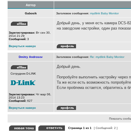
Автор
Gabosik
Заголовок сообщения:
mydlink Baby Monitor
Добрый день, у меня есть камера DCS-82
на заводские настройки, один раз показ
Зарегистрирован:
Вт сен 30,
2014 21:29
Сообщений:
3
Вернуться наверх
Dmitry Androsov
Заголовок сообщения:
Re: mydlink Baby Monitor
Добрый день.
Сотрудник D-LINK
Попробуйте выполнить настройку через п
Та же если есть возможность попробуйте
Если проблема остается, обратитесь в 
Зарегистрирован:
Чт мар 06,
2014 13:23
Сообщений:
627
Вернуться наверх
Показать сооб
Страница
1
из
1
[ Сообщений: 2 ]