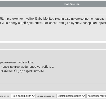
Сообщение
5L, приложение mydlink Baby Monitor, месяц уже приложение не подклю
ал и на следующий день опять нет связи, танцы с бубном совершал, приз
риложение mydlink Lite.
 через другое мобильное устройство.
ближайший СЦ для диагностики.
щения за:
Сортировать по: