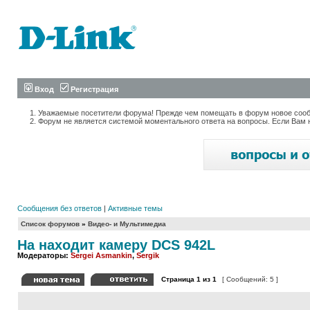
Вход
Регистрация
Уважаемые посетители форума! Прежде чем помещать в форум новое сообщ
Форум не является системой моментального ответа на вопросы. Если Вам 
Сообщения без ответов
|
Активные темы
Список форумов
»
Видео- и Мультимедиа
На находит камеру DCS 942L
Модераторы:
Sergei Asmankin
,
Sergik
Страница
1
из
1
[ Сообщений: 5 ]