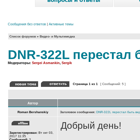
Сообщения без ответов
|
Активные темы
Список форумов
»
Видео- и Мультимедиа
DNR-322L перестал 
Модераторы:
Sergei Asmankin
,
Sergik
Страница
1
из
1
[ Сообщений: 5 ]
Автор
Roman Bershanskiy
Заголовок сообщения:
DNR-322L перестал быть вид
Добрый день!
Зарегистрирован:
Вт окт 03,
2017 11:35
Сообщений:
2