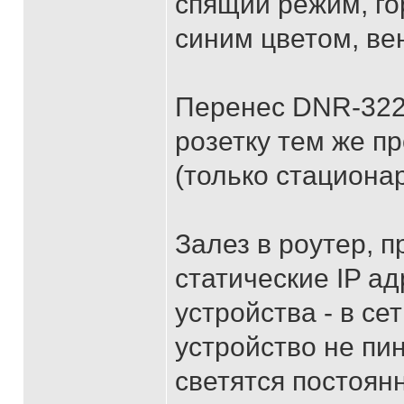
спящий режим, гор
синим цветом, ве
Перенес DNR-322L
розетку тем же пр
(только стациона
Залез в роутер, 
статические IP а
устройства - в се
устройство не пин
светятся постоян