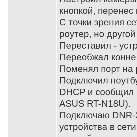
кнопкой, перенес 
С точки зрения се
роутер, но другой 
Переставил - устр
Переобжал коннект
Поменял порт на р
Подключил ноутбук
DHCP и сообщил ч
ASUS RT-N18U).
Подключаю DNR-32
устройства в сети