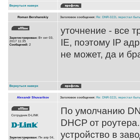
Вернуться наверх
Roman Bershanskiy
Заголовок сообщения:
Re: DNR-322L перестал быть
уточнение - все т
Зарегистрирован:
Вт окт 03,
IE, поэтому IP а
2017 11:35
Сообщений:
2
не может, да и бр
Вернуться наверх
Alexandr Shuvarikov
Заголовок сообщения:
Re: DNR-322L перестал быть
По умолчанию DNR
Сотрудник D-LINK
DHCP от роутера.
устройство в зав
Зарегистрирован:
Пн апр 04,