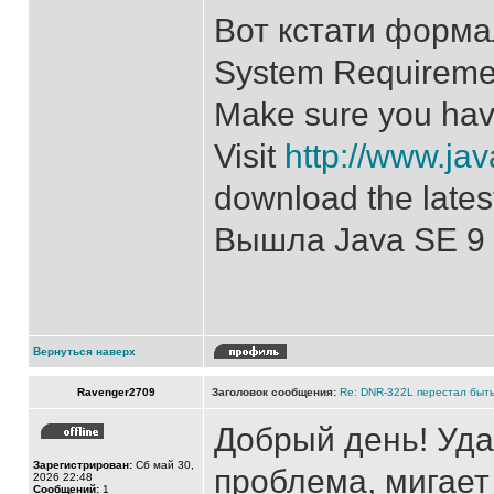
Вот кстати форма
System Requireme
Make sure you have 
Visit
http://www.ja
download the lates
Вышла Java SE 9 
Вернуться наверх
Ravenger2709
Заголовок сообщения:
Re: DNR-322L перестал быть
Добрый день! Уда
Зарегистрирован:
Сб май 30,
проблема, мигает
2026 22:48
Сообщений:
1