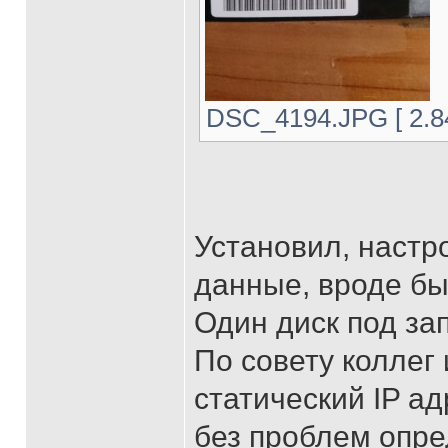
DSC_4194.JPG [ 2.84
Установил, настр
данные, вроде бы
Один диск под зап
По совету коллег
статический IP а
без проблем опре