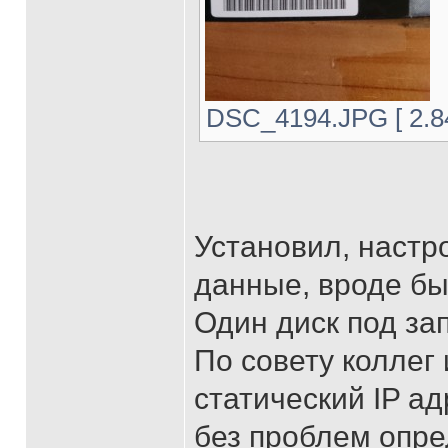
DSC_4194.JPG [ 2.84
Установил, настр
данные, вроде бы
Один диск под зап
По совету коллег
статический IP а
без проблем опре