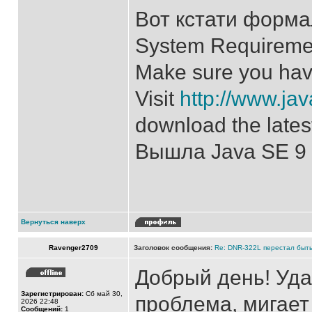
Вот кстати форма
System Requireme
Make sure you have 
Visit
http://www.ja
download the lates
Вышла Java SE 9 
Вернуться наверх
Ravenger2709
Заголовок сообщения:
Re: DNR-322L перестал быть
Добрый день! Уда
Зарегистрирован:
Сб май 30,
проблема, мигает
2026 22:48
Сообщений:
1