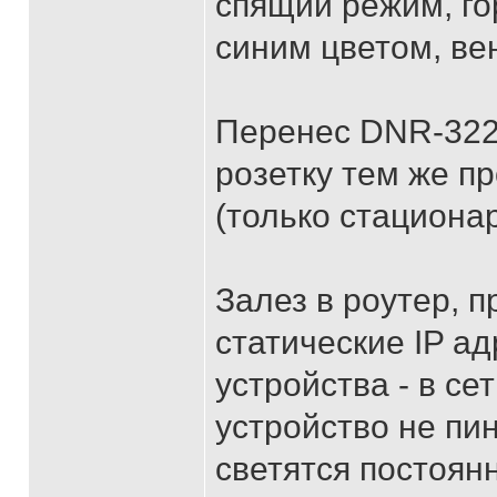
спящий режим, гор
синим цветом, ве
Перенес DNR-322L
розетку тем же пр
(только стациона
Залез в роутер, 
статические IP а
устройства - в се
устройство не пин
светятся постоян