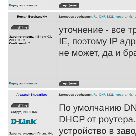
Вернуться наверх
Roman Bershanskiy
Заголовок сообщения:
Re: DNR-322L перестал быть
уточнение - все т
Зарегистрирован:
Вт окт 03,
IE, поэтому IP а
2017 11:35
Сообщений:
2
не может, да и бр
Вернуться наверх
Alexandr Shuvarikov
Заголовок сообщения:
Re: DNR-322L перестал быть
По умолчанию DNR
Сотрудник D-LINK
DHCP от роутера.
устройство в зав
Зарегистрирован:
Пн апр 04,