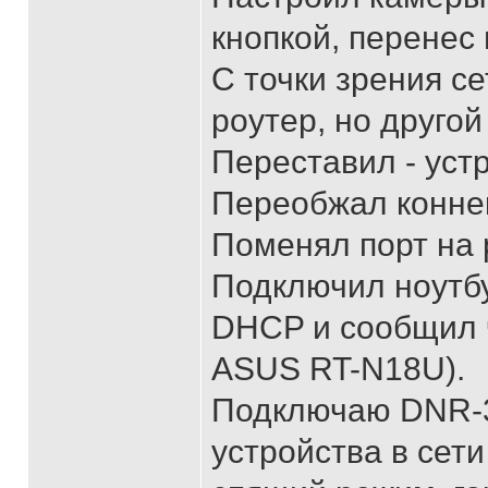
кнопкой, перенес 
С точки зрения се
роутер, но другой 
Переставил - устр
Переобжал коннект
Поменял порт на р
Подключил ноутбук
DHCP и сообщил ч
ASUS RT-N18U).
Подключаю DNR-32
устройства в сети