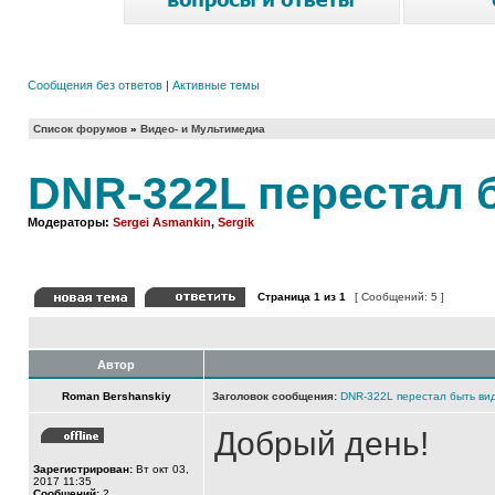
Сообщения без ответов
|
Активные темы
Список форумов
»
Видео- и Мультимедиа
DNR-322L перестал 
Модераторы:
Sergei Asmankin
,
Sergik
Страница
1
из
1
[ Сообщений: 5 ]
Автор
Roman Bershanskiy
Заголовок сообщения:
DNR-322L перестал быть вид
Добрый день!
Зарегистрирован:
Вт окт 03,
2017 11:35
Сообщений:
2