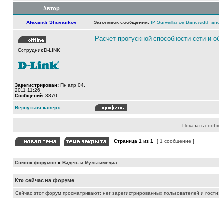
Автор
Alexandr Shuvarikov
Заголовок сообщения:
IP Surveillance Bandwidth and
Расчет пропускной способности сети и 
Сотрудник D-LINK
Зарегистрирован:
Пн апр 04,
2011 11:26
Сообщений:
3870
Вернуться наверх
Показать сооб
Страница
1
из
1
[ 1 сообщение ]
Список форумов
»
Видео- и Мультимедиа
Кто сейчас на форуме
Сейчас этот форум просматривают: нет зарегистрированных пользователей и гости: