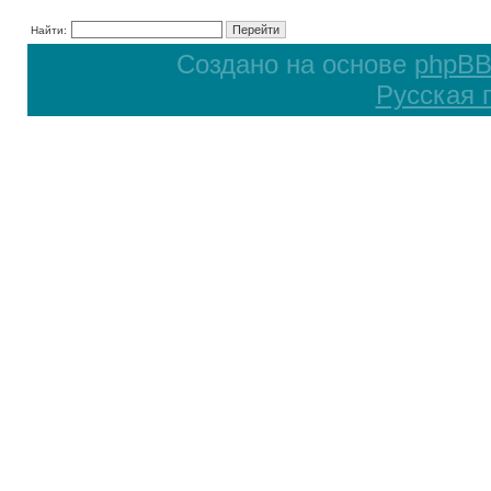
Найти:
Создано на основе
phpB
Русская 