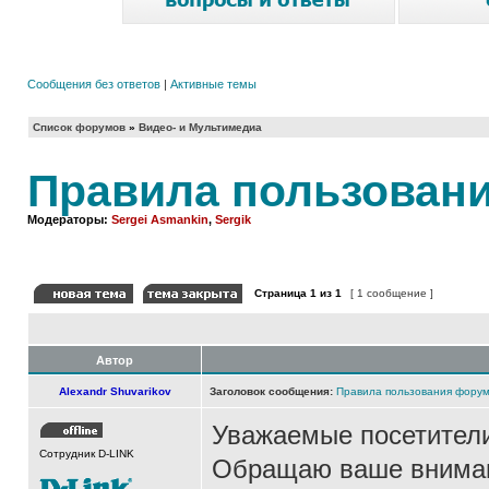
Сообщения без ответов
|
Активные темы
Список форумов
»
Видео- и Мультимедиа
Правила пользован
Модераторы:
Sergei Asmankin
,
Sergik
Страница
1
из
1
[ 1 сообщение ]
Автор
Alexandr Shuvarikov
Заголовок сообщения:
Правила пользования фору
Уважаемые посетител
Сотрудник D-LINK
Обращаю ваше внимани