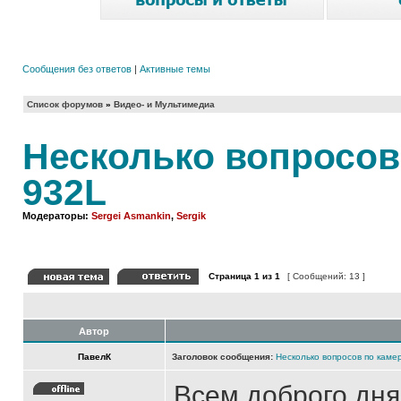
Сообщения без ответов
|
Активные темы
Список форумов
»
Видео- и Мультимедиа
Несколько вопросов 
932L
Модераторы:
Sergei Asmankin
,
Sergik
Страница
1
из
1
[ Сообщений: 13 ]
Автор
ПавелК
Заголовок сообщения:
Несколько вопросов по камер
Всем доброго дня