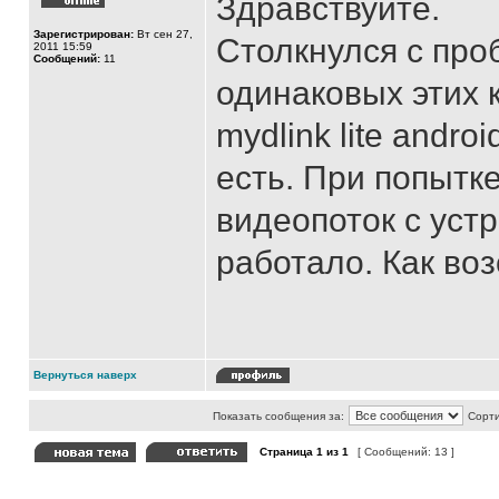
Здравствуйте.
Зарегистрирован:
Вт сен 27,
Столкнулся с про
2011 15:59
Сообщений:
11
одинаковых этих
mydlink lite andro
есть. При попытк
видеопоток с уст
работало. Как во
Вернуться наверх
Показать сообщения за:
Сорти
Страница
1
из
1
[ Сообщений: 13 ]