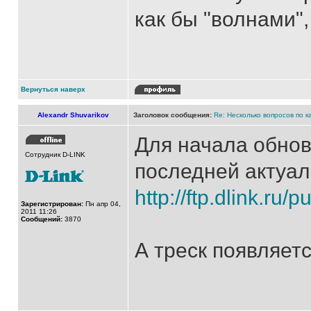
как бы "волнами",
Вернуться наверх
Alexandr Shuvarikov
Заголовок сообщения:
Re: Несколько вопросов по к
Для начала обнов
Сотрудник D-LINK
последней актуал
http://ftp.dlink.ru/
Зарегистрирован:
Пн апр 04,
2011 11:26
Сообщений:
3870
А треск появляет