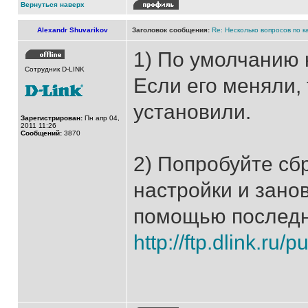
Вернуться наверх
Alexandr Shuvarikov
Заголовок сообщения:
Re: Несколько вопросов по к
1) По умолчанию 
Сотрудник D-LINK
Если его меняли,
установили.
Зарегистрирован:
Пн апр 04,
2011 11:26
Сообщений:
3870
2) Попробуйте сб
настройки и занов
помощью последне
http://ftp.dlink.ru