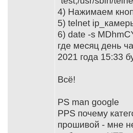
"test;/usr/sbin/teln
4) Нажимаем кнопк
5) telnet ip_камер
6) date -s MDhmC
где месяц день ча
2021 года 15:33 
Всё!
PS man google
PPS почему катег
прошивой - мне 