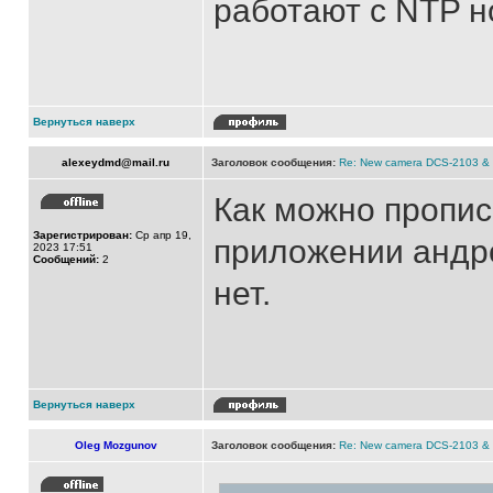
работают с NTP 
Вернуться наверх
alexeydmd@mail.ru
Заголовок сообщения:
Re: New camera DCS-2103 &
Как можно пропис
Зарегистрирован:
Ср апр 19,
приложении андро
2023 17:51
Сообщений:
2
нет.
Вернуться наверх
Oleg Mozgunov
Заголовок сообщения:
Re: New camera DCS-2103 &