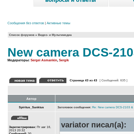
Сообщения без ответов
|
Активные темы
Список форумов
»
Видео- и Мультимедиа
New camera DCS-210
Модераторы:
Sergei Asmankin
,
Sergik
Страница
43
из
43
[ Сообщений: 635 ]
Автор
Spiritus_Sanktus
Заголовок сообщения:
Re: New camera DCS-2103 &
variator писал(а):
Зарегистрирован:
Пт авг 16,
2013 20:32
Сообщений:
30