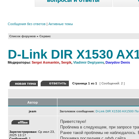
Сообщения без ответов
|
Активные темы
Список форумов
»
Сервис
D-Link DIR X1530 AX
Модераторы:
Sergei Asmankin
,
Sergik
,
Vladimir Degtyarev
,
Davydov Denis
Страница
1
из
1
[ Сообщений: 2 ]
Автор
jeam
Заголовок сообщения:
D-Link DIR X1530 AX1500 По
Приветствую!
Проблема в следующем, при запросе трас
Зарегистрирован:
Ср июл 23,
Ранее такой проблемы не наблюдалось. 
2025 13:17
Прошивка последняя с офф.сайта
Сообщений:
1