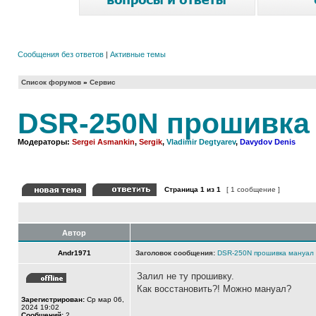
Сообщения без ответов
|
Активные темы
Список форумов
»
Сервис
DSR-250N прошивка
Модераторы:
Sergei Asmankin
,
Sergik
,
Vladimir Degtyarev
,
Davydov Denis
Страница
1
из
1
[ 1 сообщение ]
Автор
Andr1971
Заголовок сообщения:
DSR-250N прошивка мануал
Залил не ту прошивку.
Как восстановить?! Можно мануал?
Зарегистрирован:
Ср мар 06,
2024 19:02
Сообщений:
2