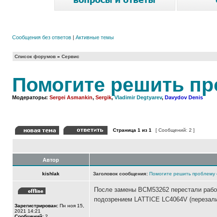
Сообщения без ответов
|
Активные темы
Список форумов
»
Сервис
Помогите решить пр
Модераторы:
Sergei Asmankin
,
Sergik
,
Vladimir Degtyarev
,
Davydov Denis
Страница
1
из
1
[ Сообщений: 2 ]
Автор
kishlak
Заголовок сообщения:
Помогите решить проблему 
После замены BCM53262 перестали работ
подозрением LATTICE LC4064V (перезалил
Зарегистрирован:
Пн ноя 15,
2021 14:21
Сообщений:
2