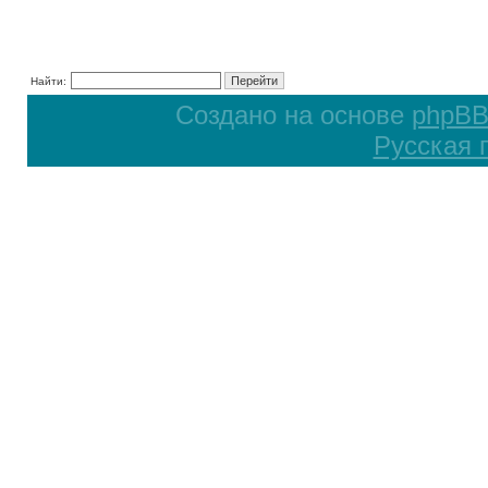
Найти:
Создано на основе
phpB
Русская 