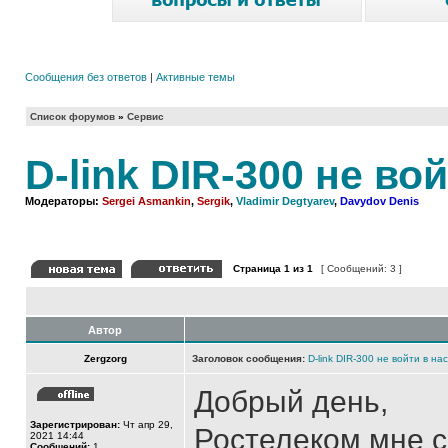
Сообщения без ответов
|
Активные темы
Список форумов
»
Сервис
D-link DIR-300 не во
Модераторы:
Sergei Asmankin
,
Sergik
,
Vladimir Degtyarev
,
Davydov Denis
Страница
1
из
1
[ Сообщений: 3 ]
Автор
Zergzorg
Заголовок сообщения:
D-link DIR-300 не войти в на
Добрый день,
Зарегистрирован:
Чт апр 29,
Ростелеком мне 
2021 14:44
Сообщений:
1