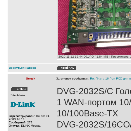
2020-11-12 15.44.00.JPG [ 1.84 MiB | Просмотров: 
Вернуться наверх
Sergik
Заголовок сообщения:
Re: Плата 16 Port-FXO для
DVG-2032S/С Голо
Site Admin
1 WAN-портом 10
10/100Base-TX
Зарегистрирован:
Пн авг 04,
2003 16:14
DVG-2032S/16CO/
Сообщений:
279
Откуда:
DLINK Москва