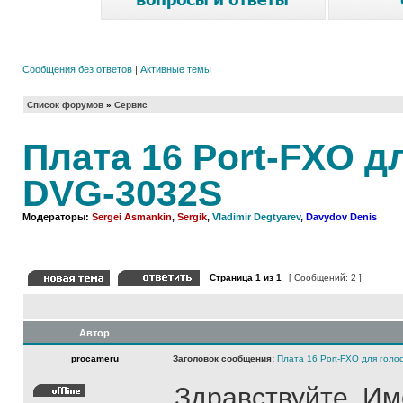
Сообщения без ответов
|
Активные темы
Список форумов
»
Сервис
Плата 16 Port-FXO д
DVG-3032S
Модераторы:
Sergei Asmankin
,
Sergik
,
Vladimir Degtyarev
,
Davydov Denis
Страница
1
из
1
[ Сообщений: 2 ]
Автор
procameru
Заголовок сообщения:
Плата 16 Port-FXO для гол
Здравствуйте. И