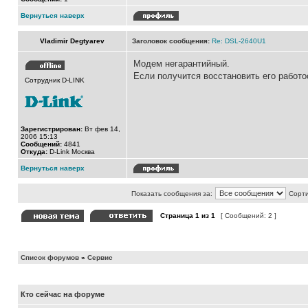
Вернуться наверх
Vladimir Degtyarev
Заголовок сообщения:
Re: DSL-2640U1
Модем негарантийный.
Если получится восстановить его работо
Сотрудник D-LINK
Зарегистрирован:
Вт фев 14,
2006 15:13
Сообщений:
4841
Откуда:
D-Link Москва
Вернуться наверх
Показать сообщения за:
Сорти
Страница
1
из
1
[ Сообщений: 2 ]
Список форумов
»
Сервис
Кто сейчас на форуме