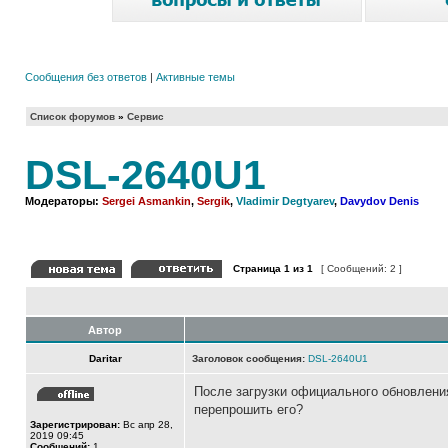
Сообщения без ответов
|
Активные темы
Список форумов
»
Сервис
DSL-2640U1
Модераторы:
Sergei Asmankin
,
Sergik
,
Vladimir Degtyarev
,
Davydov Denis
Страница
1
из
1
[ Сообщений: 2 ]
Автор
Daritar
Заголовок сообщения:
DSL-2640U1
После загрузки официального обновлени
перепрошить его?
Зарегистрирован:
Вс апр 28,
2019 09:45
Сообщений:
1