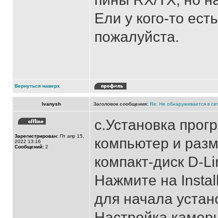
Ели у кого-то ес
пожалуйста.
Вернуться наверх
Ivanysh
Заголовок сообщения:
Re: Не обнаруживается в с
c.Установка про
Зарегистрирован:
Пт апр 15,
компьютер и раз
2022 13:16
Сообщений:
2
компакт-диск D-L
Нажмите на Instal
для начала устан
Настройка камер