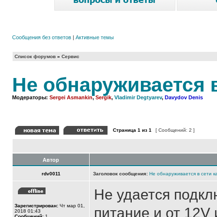
Сообщения без ответов
|
Активные темы
Список форумов
»
Сервис
Не обнаруживается 
Модераторы:
Sergei Asmankin
,
Sergik
,
Vladimir Degtyarev
,
Davydov Denis
Страница
1
из
1
[ Сообщений: 2 ]
Автор
rdv0011
Заголовок сообщения:
Не обнаруживается в сети 
Не удается подкл
Зарегистрирован:
Чт мар 01,
питание и от 12V
2018 01:43
Сообщений:
1