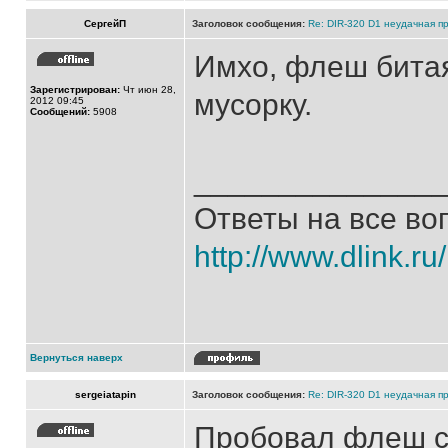
СергейП
Заголовок сообщения:
Re: DIR-320 D1 неудачная п
Имхо, флеш битая
Зарегистрирован:
Чт июн 28,
мусорку.
2012 09:45
Сообщений:
5908
______________
Ответы на все во
http://www.dlink.ru
Вернуться наверх
sergeiatapin
Заголовок сообщения:
Re: DIR-320 D1 неудачная п
Пробовал флеш с 