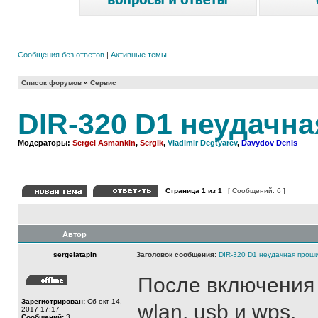
Сообщения без ответов
|
Активные темы
Список форумов
»
Сервис
DIR-320 D1 неудачн
Модераторы:
Sergei Asmankin
,
Sergik
,
Vladimir Degtyarev
,
Davydov Denis
Страница
1
из
1
[ Сообщений: 6 ]
Автор
sergeiatapin
Заголовок сообщения:
DIR-320 D1 неудачная прош
После включения 
Зарегистрирован:
Сб окт 14,
wlan, usb и wps.
2017 17:17
Сообщений:
3