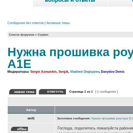
Сообщения без ответов
|
Активные темы
Список форумов
»
Сервис
Нужна прошивка роут
A1E
Модераторы:
Sergei Asmankin
,
Sergik
,
Vladimir Degtyarev
,
Davydov Denis
Страница
1
из
1
[ 1 сообщение ]
Автор
delf1
Заголовок сообщения:
Нужна прошивка роутера D-Li
Господа, поделитесь пожалуйста рабочи