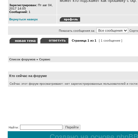
может кто подскажет как прошивку с оф.
Зарегистрирован:
Пт авг 04,
2017 14:05
Сообщений:
1
Вернуться наверх
Показать сообщения за:
Сорти
Страница
1
из
1
[ 1 сообщение ]
Список форумов
»
Сервис
Кто сейчас на форуме
Сейчас этот форум просматривают: нет зарегистрированных пользователей и гости:
Найти:
Создано на основе
phpB