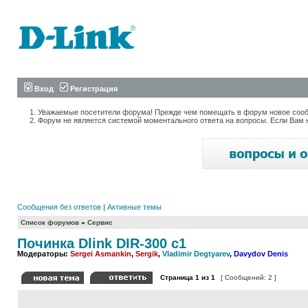
Вход
Регистрация
Уважаемые посетители форума! Прежде чем помещать в форум новое сообщ
Форум не является системой моментального ответа на вопросы. Если Вам 
Сообщения без ответов
|
Активные темы
Список форумов
»
Сервис
Починка Dlink DIR-300 c1
Модераторы:
Sergei Asmankin
,
Sergik
,
Vladimir Degtyarev
,
Davydov Denis
Страница
1
из
1
[ Сообщений: 2 ]