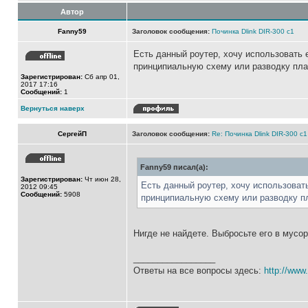
Автор
Fanny59
Заголовок сообщения:
Починка Dlink DIR-300 c1
Есть данный роутер, хочу использовать е
принципиальную схему или разводку пла
Зарегистрирован:
Сб апр 01,
2017 17:16
Сообщений:
1
Вернуться наверх
СергейП
Заголовок сообщения:
Re: Починка Dlink DIR-300 c1
Fanny59 писал(а):
Зарегистрирован:
Чт июн 28,
Есть данный роутер, хочу использовать
2012 09:45
Сообщений:
5908
принципиальную схему или разводку п
Нигде не найдете. Выбросьте его в мусор
_________________
Ответы на все вопросы здесь:
http://www.