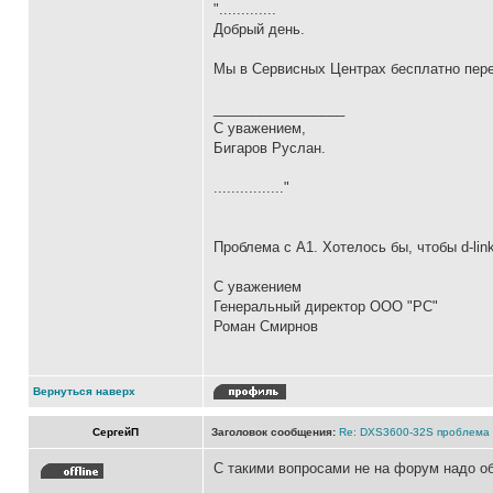
".............
Добрый день.
Мы в Сервисных Центрах бесплатно пере
_________________
С уважением,
Бигаров Руслан.
................"
Проблема с А1. Хотелось бы, чтобы d-li
С уважением
Генеральный директор ООО "РС"
Роман Смирнов
Вернуться наверх
СергейП
Заголовок сообщения:
Re: DXS3600-32S проблема
С такими вопросами не на форум надо о