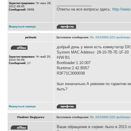
Зарегистрирован:
Чт июн 28,
_________________
2012 09:45
Ответы на все вопросы здесь:
http://www.
Сообщений:
5908
Вернуться наверх
peblade
Заголовок сообщения:
Re: DXS3600-32S проблема
добрый день у меня есть коммутатор DX
System MAC Address: 28-10-7B-7E-1F-20
Зарегистрирован:
Чт май 20,
H/W:B1
2010 00:09
Bootloader:1.10.007
Сообщений:
17
Runtime:2.42.B057
R3F71C3000038
был изначально А ревизии по гарантии ем
быть?
Вернуться наверх
Vladimir Degtyarev
Заголовок сообщения:
Re: DXS3600-32S проблема
Ваше обращение в сервис было в 2013 го