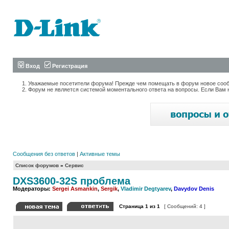
Вход
Регистрация
Уважаемые посетители форума! Прежде чем помещать в форум новое сообщ
Форум не является системой моментального ответа на вопросы. Если Вам 
Сообщения без ответов
|
Активные темы
Список форумов
»
Сервис
DXS3600-32S проблема
Модераторы:
Sergei Asmankin
,
Sergik
,
Vladimir Degtyarev
,
Davydov Denis
Страница
1
из
1
[ Сообщений: 4 ]