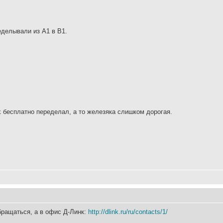
делывали из А1 в В1.
nk бесплатно переделал, а то железяка слишком дорогая.
бращаться, а в офис Д-Линк:
http://dlink.ru/ru/contacts/1/