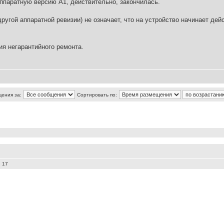
ппаратную версию А1, действительно, закончилась.
другой аппаратной ревизии) не означает, что на устройство начинает де
я негарантийного ремонта.
щения за:
Сортировать по:
 17