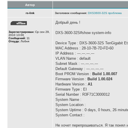
Автор
rs-link
Заголовок сообщения:
DXS3600-32S проблема
Добрый день !
Зарегистрирован:
Ср сен 29,
DXS-3600-32S#show system-info
2010 13:00
Сообщений:
11
Откуда:
Лобня
Device Type : DXS-3600-32S TenGigabit Et
MAC Address : 28-10-7B-7D-FD-60
IP Address : ---.---.---.---
VLAN Name : default
Subnet Mask : ---.---.---.---
Default Gateway : ---.---.---.---
Boot PROM Version :
Build 1.00.007
Firmware Version :
Build 1.00.024
Hardware Version :
A1
Firmware Type : EI
Serial Number : R3F71C3000012
System Name :
System Location :
System Uptime : 0 days, 0 hours, 26 minut
System Contact :
Не хочет перепрошиваться. Я так понял 