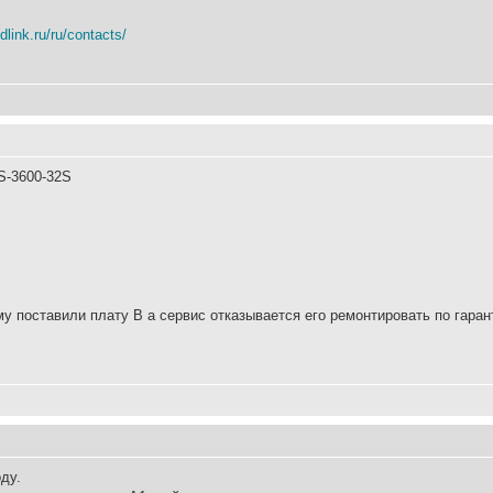
dlink.ru/ru/contacts/
S-3600-32S
у поставили плату В а сервис отказывается его ремонтировать по гаранти
ду.