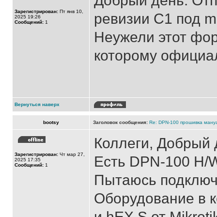
Добрый день. Отп
Зарегистрирован:
Пт янв 10,
ревизии C1 под mik
2025 19:26
Сообщений:
1
Неужели этот фор
которому официа
Вернуться наверх
bootsy
Заголовок сообщения:
Re: DPN-100 прошивка ману
Коллеги, Добрый 
Зарегистрирован:
Чт мар 27,
Есть DPN-100 H/W
2025 17:35
Сообщений:
1
Пытаюсь подключ
Оборудование в 
и hEX S от Mikroti