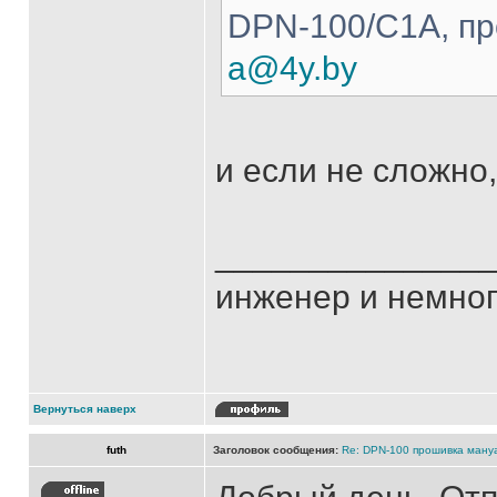
DPN-100/C1A, п
a@4y.by
и если не сложно
______________
инженер и немно
Вернуться наверх
futh
Заголовок сообщения:
Re: DPN-100 прошивка ману