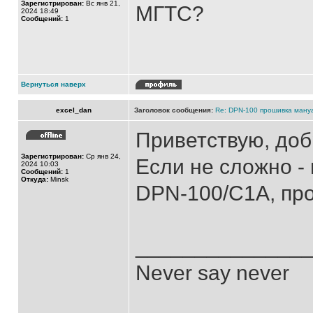
Зарегистрирован:
Вс янв 21,
МГТС?
2024 18:49
Сообщений:
1
Вернуться наверх
excel_dan
Заголовок сообщения:
Re: DPN-100 прошивка ману
Приветствую, до
Зарегистрирован:
Ср янв 24,
Если не сложно -
2024 10:03
Сообщений:
1
Откуда:
Minsk
DPN-100/C1A, пр
______________
Never say never