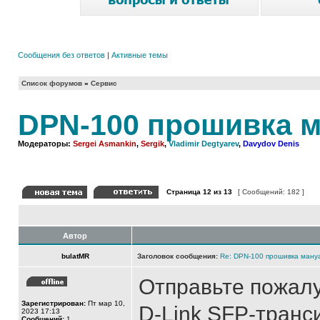
Сообщения без ответов
|
Активные темы
Список форумов
»
Сервис
DPN-100 прошивка 
Модераторы:
Sergei Asmankin
,
Sergik
,
Vladimir Degtyarev
,
Davydov Denis
Страница
12
из
13
[ Сообщений: 182 ]
Автор
bulatMR
Заголовок сообщения:
Re: DPN-100 прошивка ману
Отправьте пожалу
Зарегистрирован:
Пт мар 10,
D-Link SFP-тран
2023 17:13
Сообщений:
1