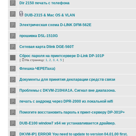
Dir 2150 печать с телефона
DUB-2315 & Mac OS & VLAN
Электрическая схема D-LINK DFM-562E
прошивка DSL-1510G
Сетевая карта Dlink DGE-560T
Сброс пароля на принтсервере D-Link DP-101P
[
На страницу:
1
,
2
,
3
,
4
,
5
]
Флешка-ЧЕРЕПаха)
Документы для принятия декларации средств связи
Проблемы с DKVM-210H/A1A. Сигнал вне диапазона.
печать с андроид через DPR-2000 из локальной wifi
Помогите восстановить пароль к принт-серверу DP-301P+
DUB-E100 window7 x64 не устанавливается драйвер.
DKVM-IP1 ERROR You need to update to version 04.01.00 first.