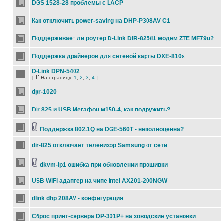
DGS 1528-28 проблемы с LACP
Как отключить power-saving на DHP-P308AV C1
Поддерживает ли роутер D-Link DIR-825/I1 модем ZTE MF79u?
Поддержка драйверов для сетевой карты DXE-810s
D-Link DPN-5402
[
На страницу:
1
,
2
,
3
,
4
]
dpr-1020
Dir 825 и USB Мегафон м150-4, как подружить?
Поддержка 802.1Q на DGE-560T - неполноценна?
dir-825 отключает телевизор Samsung от сети
dkvm-ip1 ошибка при обновлении прошивки
USB WiFi адаптер на чипе Intel AX201-200NGW
dlink dhp 208AV - конфигурация
Сброс принт-сервера DP-301P+ на зоводские установки