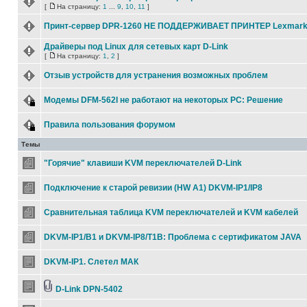
[
На страницу:
1
...
9
,
10
,
11
]
Принт-сервер DPR-1260 НЕ ПОДДЕРЖИВАЕТ ПРИНТЕР Lexmark
Драйверы под Linux для сетевых карт D-Link
[
На страницу:
1
,
2
]
Отзыв устройств для устранения возможных проблем
Модемы DFM-562I не работают на некоторых РС: Решение
Правила пользования форумом
Темы
"Горячие" клавиши KVM переключателей D-Link
Подключение к старой ревизии (HW A1) DKVM-IP1/IP8
Сравнительная таблица KVM переключателей и KVM кабелей
DKVM-IP1/B1 и DKVM-IP8/T1B: Проблема с сертификатом JAVA
DKVM-IP1. Слетел МАК
D-Link DPN-5402