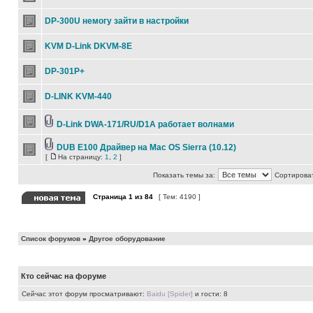
DP-300U немогу зайти в настройки
KVM D-Link DKVM-8E
DP-301P+
D-LINK KVM-440
D-Link DWA-171/RU/D1A работает волнами
DUB E100 Драйвер на Mac OS Sierra (10.12)
[
На страницу:
1
,
2
]
Показать темы за:
Сортироват
Страница
1
из
84
[ Тем: 4190 ]
Список форумов
»
Другое оборудование
Кто сейчас на форуме
Сейчас этот форум просматривают:
Baidu [Spider]
и гости: 8