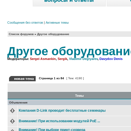
Сообщения без ответов
|
Активные темы
Список форумов
»
Другое оборудование
Другое оборудовани
Модераторы:
Sergei Asmankin
,
Sergik
,
Vladimir Degtyarev
,
Davydov Denis
Страница
1
из
84
[ Тем: 4190 ]
Темы
Объявления
Компания D-Link проводит бесплатные семинары
Внимание! При использовании модулей PoE ...
Внимание! При выборе принт-сервера