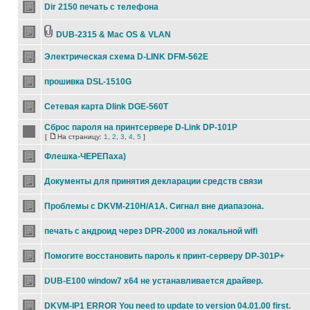
Dir 2150 печать с телефона
DUB-2315 & Mac OS & VLAN
Электрическая схема D-LINK DFM-562E
прошивка DSL-1510G
Сетевая карта Dlink DGE-560T
Сброс пароля на принтсервере D-Link DP-101P
[
На страницу:
1
,
2
,
3
,
4
,
5
]
Флешка-ЧЕРЕПаха)
Документы для принятия декларации средств связи
Проблемы с DKVM-210H/A1A. Сигнал вне диапазона.
печать с андроид через DPR-2000 из локальной wifi
Помогите восстановить пароль к принт-серверу DP-301P+
DUB-E100 window7 x64 не устанавливается драйвер.
DKVM-IP1 ERROR You need to update to version 04.01.00 first.