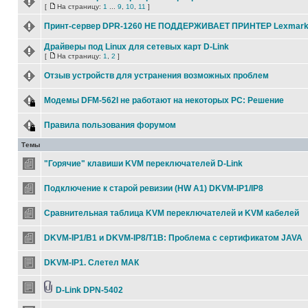
[
На страницу:
1
...
9
,
10
,
11
]
Принт-сервер DPR-1260 НЕ ПОДДЕРЖИВАЕТ ПРИНТЕР Lexmark
Драйверы под Linux для сетевых карт D-Link
[
На страницу:
1
,
2
]
Отзыв устройств для устранения возможных проблем
Модемы DFM-562I не работают на некоторых РС: Решение
Правила пользования форумом
Темы
"Горячие" клавиши KVM переключателей D-Link
Подключение к старой ревизии (HW A1) DKVM-IP1/IP8
Сравнительная таблица KVM переключателей и KVM кабелей
DKVM-IP1/B1 и DKVM-IP8/T1B: Проблема с сертификатом JAVA
DKVM-IP1. Слетел МАК
D-Link DPN-5402