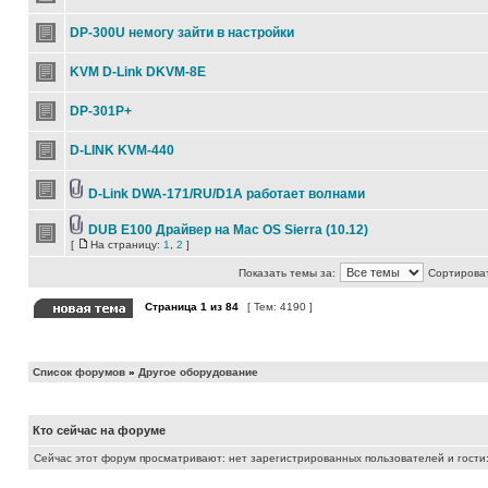
DP-300U немогу зайти в настройки
KVM D-Link DKVM-8E
DP-301P+
D-LINK KVM-440
D-Link DWA-171/RU/D1A работает волнами
DUB E100 Драйвер на Mac OS Sierra (10.12)
[
На страницу:
1
,
2
]
Показать темы за:
Сортироват
Страница
1
из
84
[ Тем: 4190 ]
Список форумов
»
Другое оборудование
Кто сейчас на форуме
Сейчас этот форум просматривают: нет зарегистрированных пользователей и гости: