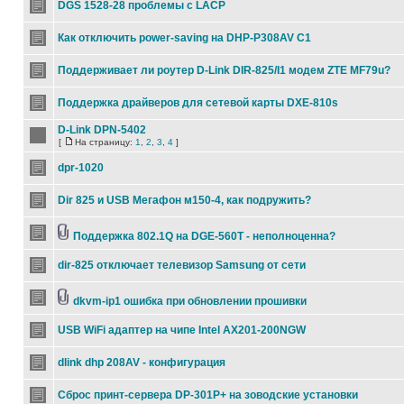
DGS 1528-28 проблемы с LACP
Как отключить power-saving на DHP-P308AV C1
Поддерживает ли роутер D-Link DIR-825/I1 модем ZTE MF79u?
Поддержка драйверов для сетевой карты DXE-810s
D-Link DPN-5402
[
На страницу:
1
,
2
,
3
,
4
]
dpr-1020
Dir 825 и USB Мегафон м150-4, как подружить?
Поддержка 802.1Q на DGE-560T - неполноценна?
dir-825 отключает телевизор Samsung от сети
dkvm-ip1 ошибка при обновлении прошивки
USB WiFi адаптер на чипе Intel AX201-200NGW
dlink dhp 208AV - конфигурация
Сброс принт-сервера DP-301P+ на зоводские установки