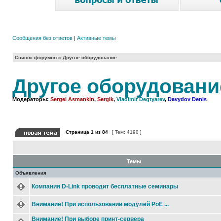
Сообщения без ответов
|
Активные темы
Список форумов
»
Другое оборудование
Другое оборудовани
Модераторы:
Sergei Asmankin
,
Sergik
,
Vladimir Degtyarev
,
Davydov Denis
Страница
1
из
84
[ Тем: 4190 ]
Темы
Объявления
Компания D-Link проводит бесплатные семинары
Внимание! При использовании модулей PoE ...
Внимание! При выборе принт-сервера