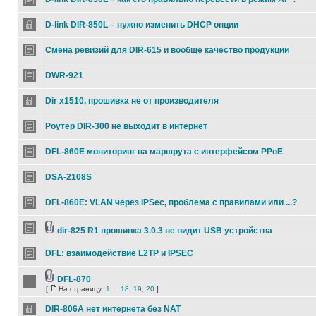
D-link DIR-850L – нужно изменить DHCP опции
Смена ревизий для DIR-615 и вообще качество продукции
DWR-921
Dir x1510, прошивка не от производителя
Роутер DIR-300 не выходит в интернет
DFL-860Е мониторинг на маршрута с интерфейсом PPoE
DSA-2108S
DFL-860E: VLAN через IPSec, проблема с правилами или ...?
dir-825 R1 прошивка 3.0.3 не видит USB устройства
DFL: взаимодействие L2TP и IPSEC
DFL-870
[
На страницу:
1
...
18
,
19
,
20
]
DIR-806A нет интернета без NAT