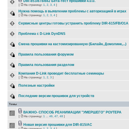
DIR-853/878/882 Бета-тест прошивки 4.0.0.
[
На страницу:
1
,
2
,
3
,
4
]
Нужна помощь в выявлении проблемы с авторизацией в играх
[
На страницу:
1
,
2
,
3
,
4
]
Сервисные центры готовы устранить проблему DIR-615/FB/O1A
Проблема с D-Link DynDNS
Смена прошивки на кастомизированную (Билайн, Домолинк,...)
Правила пользования форумом
Правила пользования разделом
Компания D-Link проводит бесплатные семинары
[
На страницу:
1
,
2
,
3
]
Полезные настройки
Последние версии прошивок для устройств
Темы
ВАЖНО- СПОСОБ РЕАНИМАЦИИ "УМЕРШЕГО" РОУТЕРА
[
На страницу:
1
...
46
,
47
,
48
]
Новая версия прошивки для DIR-815/AC
[
На страницу:
1
,
2
,
3
,
4
]