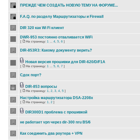
ПРЕЖДЕ ЧЕМ СОЗДАТЬ НОВУЮ ТЕМУ НА ФОРУМЕ...
F.A.Q. по разделу Маршрутизаторы и Firewall
DIR 320 как Wi Fi клиент
DWR-953 постоянно отваливается WiFi
[
На страницу:
1
...
4
,
5
,
6
]
DIR-853R3: Какому документу верить?
Новая версия прошивки для DIR-620/D/F1A
[
На страницу:
1
...
5
,
6
,
7
]
Сдох порт?
DIR-853 вопросы
[
На страницу:
1
,
2
,
3
,
4
,
5
]
Настройка маршрутизатора DSA-2208x
[
На страницу:
1
,
2
]
DIR300D1 проблема с прошивкой
не работает vpn через dir-300 nru B5/6
Как соединить два роутера + VPN