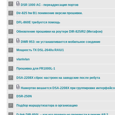
DSR 1000 AC - переадресация портов
Dir-825 hw B1 понижение версии прошивки.
DFL-860E требуется помощь
Обновление прошивки на роутере DIR-825/R2 (Мегафон)
DWR 953: не устанавливается мобильное соединие
Мощность TX DSL-2640u RA\U1
vlan\vlan
Прошивка для FR1000L-1
DSA-2208X сброс настроек на заводские после ребута
Намертво вешается DSA-2208X при группировке интерфейсо
DSR-250N
Подбор маршрутизатора в организацию
D-link DIR-850L – как его правильно перевести в режим AP ?