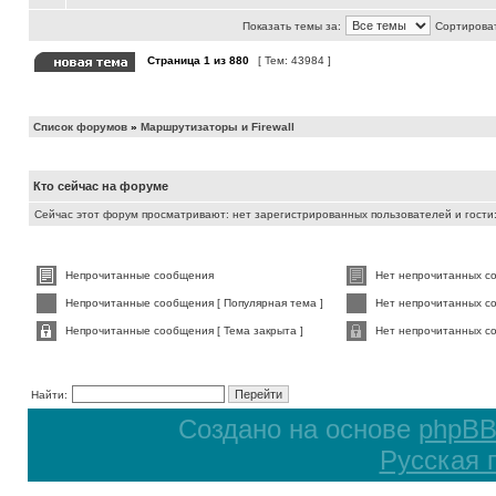
Показать темы за:
Сортироват
Страница
1
из
880
[ Тем: 43984 ]
Список форумов
»
Маршрутизаторы и Firewall
Кто сейчас на форуме
Сейчас этот форум просматривают: нет зарегистрированных пользователей и гости:
Непрочитанные сообщения
Нет непрочитанных с
Непрочитанные сообщения [ Популярная тема ]
Нет непрочитанных со
Непрочитанные сообщения [ Тема закрыта ]
Нет непрочитанных со
Найти:
Создано на основе
phpB
Русская 