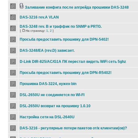
Заливание конфига после апгрейда прошивки DAS-3248
DAS-3216 rev.A VLAN
DAS-3248 rev. B и траффик по SNMP в PRTG.
[
На страницу:
1
,
2
]
Просьба предоставить прошивку для DPN-5402!
DAS-3248/EA (rev.D) зависает.
D-Link DIR-825/AC/G1A ПК перестал видеть WiFi сеть 5ghz
Просьба предоставить прошивку для DPN-R5402!
Прошивка DAS-3224, нужен bin
DSL-2650U не соединяется по WI-FI
DSL-2650U возврат на прошивку 1.0.10
Настройка сети на DSL-2640U
DAS-3216 - регулярные потери пакетов от/к клиентам(ов)?