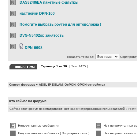
DAS3248/EA пакетные фильтры
настройки DPN-100
Помогите выбрать роутер для оптоволокна !
DVG-N5402sp занятость
DPN-6608
Показать темы за:
Сортироват
Страница
1
из
30
[ Тем: 1475 ]
Список форумов
»
ADSL IP DSLAM, GePON, GPON устройства
Кто сейчас на форуме
Сейчас этот форум просматривают: нет зарегистрированных пользователей и гости:
Непрочитанные сообщения
Нет непрочитанных с
Непрочитанные сообщения [ Популярная тема ]
Нет непрочитанных со