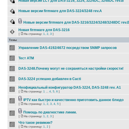
Новая версия LCT для DAS-3216, 3224, 3224DC, 3248DС rev.B
Новые версии firmware для DAS-3224/3248 rev.A
Новые версии firmware для DAS-3216/3224/3248/3248DC rev.
Новая firmware для DAS-3216
[
На страницу:
1
,
2
,
3
]
Темы
Управление DAS-4192/4672 посредством SNMP запросов
Тест ATM
DAS-3248.Почему могут не сохраняться настройки скорости!
DAS-3224 успешно добавлен в Cacti
Неофициальный конфигуратор DAS-3224, DAS-3248 rev. А1
[
На страницу:
1
...
4
,
5
,
6
]
IPTV как быстро и качественно приготовить данное блюдо
[
На страницу:
1
,
2
,
3
,
4
,
5
]
Помощь по диагностике линии.
[
На страницу:
1
,
2
,
3
]
Что такое ревижин?
[
На страницу:
1
,
2
]