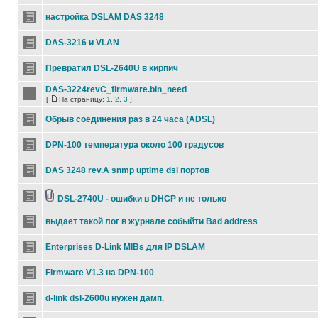
настройка DSLAM DAS 3248
DAS-3216 и VLAN
Превратил DSL-2640U в кирпич
DAS-3224revC_firmware.bin_need
[
На страницу:
1
,
2
,
3
]
Обрыв соединения раз в 24 часа (ADSL)
DPN-100 температура около 100 градусов
DAS 3248 rev.A snmp uptime dsl портов
DSL-2740U - ошибки в DHCP и не только
выдает такой лог в журнале собыйти Bad address
Enterprises D-Link MIBs для IP DSLAM
Firmware V1.3 на DPN-100
d-link dsl-2600u нужен дамп.