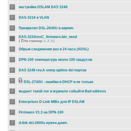
настройка DSLAM DAS 3248
DAS-3216 и VLAN
Превратил DSL-2640U в кирпич
DAS-3224revC_firmware.bin_need
[
На страницу:
1
,
2
,
3
]
Обрыв соединения раз в 24 часа (ADSL)
DPN-100 температура около 100 градусов
DAS 3248 rev.A snmp uptime dsl портов
DSL-2740U - ошибки в DHCP и не только
выдает такой лог в журнале собыйти Bad address
Enterprises D-Link MIBs для IP DSLAM
Firmware V1.3 на DPN-100
d-link dsl-2600u нужен дамп.