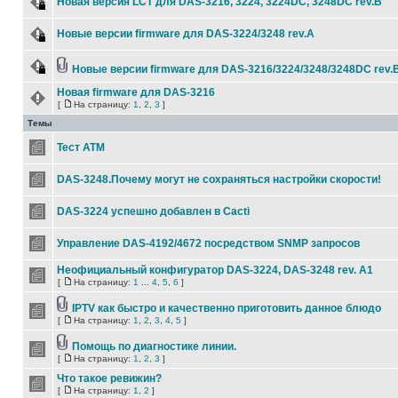
Новая версия LCT для DAS-3216, 3224, 3224DC, 3248DС rev.B
Новые версии firmware для DAS-3224/3248 rev.A
Новые версии firmware для DAS-3216/3224/3248/3248DC rev.
Новая firmware для DAS-3216
[
На страницу:
1
,
2
,
3
]
Темы
Тест ATM
DAS-3248.Почему могут не сохраняться настройки скорости!
DAS-3224 успешно добавлен в Cacti
Управление DAS-4192/4672 посредством SNMP запросов
Неофициальный конфигуратор DAS-3224, DAS-3248 rev. А1
[
На страницу:
1
...
4
,
5
,
6
]
IPTV как быстро и качественно приготовить данное блюдо
[
На страницу:
1
,
2
,
3
,
4
,
5
]
Помощь по диагностике линии.
[
На страницу:
1
,
2
,
3
]
Что такое ревижин?
[
На страницу:
1
,
2
]