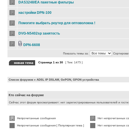
DAS3248/EA пакетные фильтры
настройки DPN-100
Помогите выбрать роутер для оптоволокна !
DVG-N5402sp занятость
DPN-6608
Показать темы за:
Сортироват
Страница
1
из
30
[ Тем: 1475 ]
Список форумов
»
ADSL IP DSLAM, GePON, GPON устройства
Кто сейчас на форуме
Сейчас этот форум просматривают: нет зарегистрированных пользователей и гости:
Непрочитанные сообщения
Нет непрочитанных с
Непрочитанные сообщения [ Популярная тема ]
Нет непрочитанных со