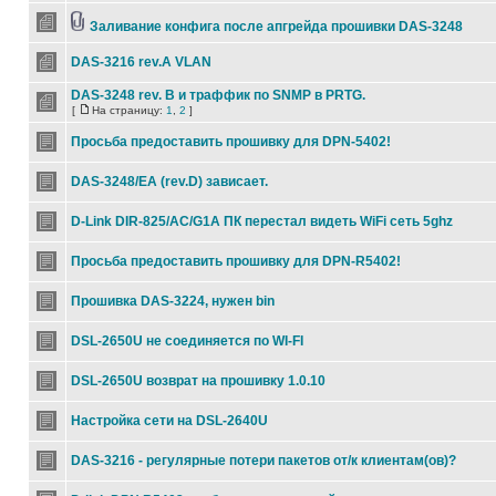
Заливание конфига после апгрейда прошивки DAS-3248
DAS-3216 rev.A VLAN
DAS-3248 rev. B и траффик по SNMP в PRTG.
[
На страницу:
1
,
2
]
Просьба предоставить прошивку для DPN-5402!
DAS-3248/EA (rev.D) зависает.
D-Link DIR-825/AC/G1A ПК перестал видеть WiFi сеть 5ghz
Просьба предоставить прошивку для DPN-R5402!
Прошивка DAS-3224, нужен bin
DSL-2650U не соединяется по WI-FI
DSL-2650U возврат на прошивку 1.0.10
Настройка сети на DSL-2640U
DAS-3216 - регулярные потери пакетов от/к клиентам(ов)?