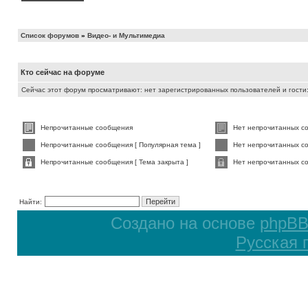
Список форумов
»
Видео- и Мультимедиа
Кто сейчас на форуме
Сейчас этот форум просматривают: нет зарегистрированных пользователей и гости:
Непрочитанные сообщения
Нет непрочитанных с
Непрочитанные сообщения [ Популярная тема ]
Нет непрочитанных со
Непрочитанные сообщения [ Тема закрыта ]
Нет непрочитанных со
Найти:
Создано на основе
phpB
Русская 