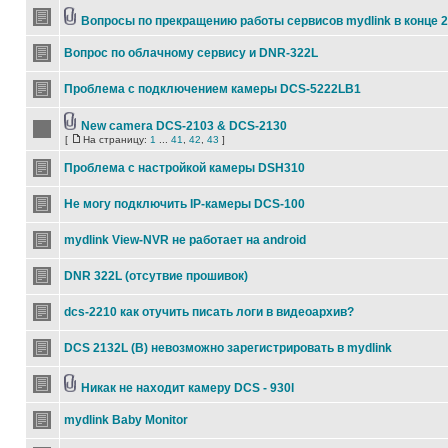
Вопросы по прекращению работы сервисов mydlink в конце 
Вопрос по облачному сервису и DNR-322L
Проблема с подключением камеры DCS-5222LB1
New camera DCS-2103 & DCS-2130
[
На страницу:
1
...
41
,
42
,
43
]
Проблема с настройкой камеры DSH310
Не могу подключить IP-камеры DCS-100
mydlink View-NVR не работает на android
DNR 322L (отсутвие прошивок)
dcs-2210 как отучить писать логи в видеоархив?
DCS 2132L (B) невозможно зарегистрировать в mydlink
Никак не находит камеру DCS - 930l
mydlink Baby Monitor