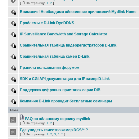
[
На страницу:
1
,
2
]
Внимание! Необходимо обновление приложений Mydlink Home
Проблемы с D-Link DynDDNS
IP Surveillance Bandwidth and Storage Calculator
Сравнительная таблица видеорегистраторов D-Link.
Сравнительная таблица камер D-Link.
Правила пользования форумом
SDK и CGI API документация для IP камер D-Link
Поддержка цифровых приставок серии DIB
Компания D-Link проводит бесплатные семинары
Темы
FAQ по облачному сервису mydlink
[
На страницу:
1
,
2
]
Где увидеть качество камер DCS** ?
[
На страницу:
1
,
2
,
3
,
4
,
5
]