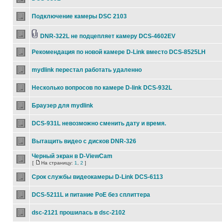
Подключение камеры DSC 2103
DNR-322L не подцепляет камеру DCS-4602EV
Рекомендация по новой камере D-Link вместо DCS-8525LH
mydlink перестал работать удаленно
Несколько вопросов по камере D-link DCS-932L
Браузер для mydlink
DCS-931L невозможно сменить дату и время.
Вытащить видео с дисков DNR-326
Черный экран в D-ViewCam
[
На страницу:
1
,
2
]
Срок службы видеокамеры D-Link DCS-6113
DCS-5211L и питание PoE без сплиттера
dsc-2121 прошилась в dsc-2102