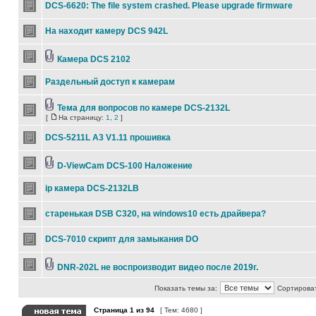
DCS-6620: The file system crashed. Please upgrade firmware
На находит камеру DCS 942L
Камера DCS 2102
Раздельный доступ к камерам
Тема для вопросов по камере DCS-2132L
[
На страницу:
1
,
2
]
DCS-5211L A3 V1.11 прошивка
D-ViewCam DCS-100 Наложение
ip камера DCS-2132LB
старенькая DSB C320, на windows10 есть драйвера?
DCS-7010 скрипт для замыкания DO
DNR-202L не воспроизводит видео после 2019г.
Показать темы за:
Сортироват
Страница
1
из
94
[ Тем: 4680 ]