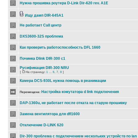
Нужна прошивка роутера D-Link Dir-620 rev. A1E
Ищу дамп DIR-645A1
Не работает Call центр
DXS3600-32S проблема
Как проверить работоспособность DFL 1660
Починка Dlink DIR-300 c1
Русификация DIR-300 NRU
[
На страницу:
1
...
6
,
7
,
8
]
Камера DCS-930L нужна помощь в реанимации
Настройка комутатора d link подключения
Перемещена:
DAP-1360u, не работает после отката на старую прошивку
Замена вентилятора для dfl1600
Отключение D-LINK 620
Dir-300 проблема с подключением нескольких устройств по lan