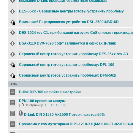
Компания D-Link проводит бесплатные семинары
DES-35xx - Сервисные центры готовы устранить проблему
Внимание! Перепрошивка устройства DSL-2500U/BRU/D
DES-1024 rev C1: при большой нагрузке CoS снижает производи
DSA-3110 DVX-7090 софт заливается в офисах Д-Линк
Сервисный центр готов устранить проблему DES-35xx rev A3
Сервисный центр готов устранить проблему: DFL-100
Сервисный центр готов устранить проблему: DFM-562i
Темы
D-link DIR-300 не войти в настройки
DPN-100 прошивка мануал
[
На страницу:
1
...
11
,
12
,
13
]
D-Link DIR X1530 AX1500 Потеря пакетов 50%
Проблема с коммутаторами DGS-1210-XX (MAC 00-01-02-03-04-0