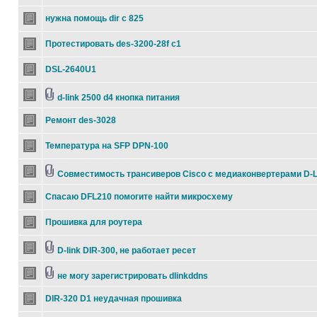
нужна помощь dir с 825
Протестировать des-3200-28f c1
DSL-2640U1
d-link 2500 d4 кнопка питания
Ремонт des-3028
Температура на SFP DPN-100
Совместимость трансиверов Cisco c медиаконвертерами D-L
Спасаю DFL210 помогите найти микросхему
Прошивка для роутера
D-link DIR-300, не работает ресет
не могу зарегистрировать dlinkddns
DIR-320 D1 неудачная прошивка