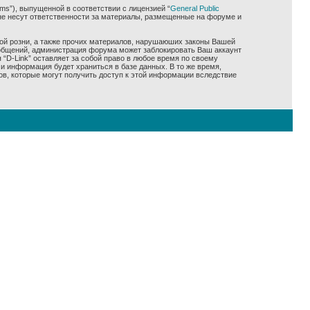
ms”), выпущенной в соответствии с лицензией “
General Public
не несут ответственности за материалы, размещенные на форуме и
ной розни, а также прочих материалов, нарушаюших законы Вашей
сообщений, администрация форума может заблокировать Ваш аккаунт
 “D-Link” оставляет за собой право в любое время по своему
и информация будет храниться в базе данных. В то же время,
ов, которые могут получить доступ к этой информации вследствие