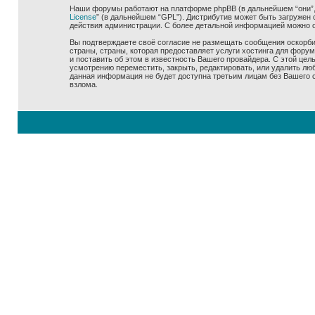
Наши форумы работают на платформе phpBB (в дальнейшем “они”, “
License
” (в дальнейшем “GPL”). Дистрибутив может быть загружен 
действия администрации. С более детальной информацией можно 
Вы подтверждаете своё согласие не размещать сообщения оскорбит
страны, страны, которая предоставляет услуги хостинга для фору
и поставить об этом в известность Вашего провайдера. С этой цел
усмотрению переместить, закрыть, редактировать, или удалить люб
данная информация не будет доступна третьим лицам без Вашего со
взлома.