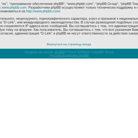
их”, “программное обеспечение phpBB”, “www.phpbb.com”, “phpBB Group”, “phpBB Tea
с
www.phpbb.com
. Разработчики phpBB осуществляют только техническю поддержку и 
ознакомиться на
http://www.phpbb.com/
.
ельного, нецензурного, порнографического характера, угроз и призывов к националь
ма “D-Link”, или международного законодательства. В случае размещения подобных 
ью сохраняются IP адреса всех сообщений. Вы соглашаетесь с тем, что администрация
ую тему на форуме. Как пользователь, Вы соглашаетесь с тем, что вся указанная Вам
гласия, администрация “D-Link” и phpBB не несут ответственности за действия хакер
Вернуться на страницу входа
Создано на основе
phpBB
® Forum Software © phpBB Group
Русская поддержка phpBB