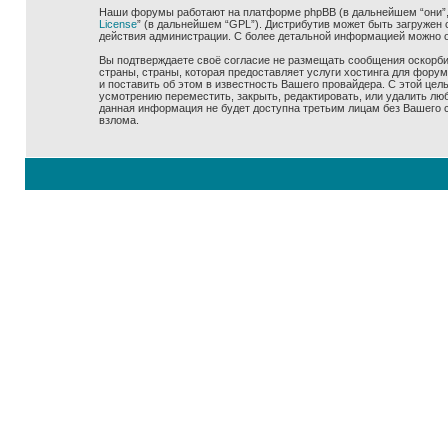
Наши форумы работают на платформе phpBB (в дальнейшем “они”, “
License
” (в дальнейшем “GPL”). Дистрибутив может быть загружен 
действия администрации. С более детальной информацией можно 
Вы подтверждаете своё согласие не размещать сообщения оскорбит
страны, страны, которая предоставляет услуги хостинга для фору
и поставить об этом в известность Вашего провайдера. С этой цел
усмотрению переместить, закрыть, редактировать, или удалить люб
данная информация не будет доступна третьим лицам без Вашего со
взлома.