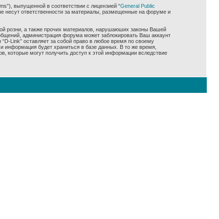
ms”), выпущенной в соответствии с лицензией “
General Public
не несут ответственности за материалы, размещенные на форуме и
ной розни, а также прочих материалов, нарушаюших законы Вашей
сообщений, администрация форума может заблокировать Ваш аккаунт
 “D-Link” оставляет за собой право в любое время по своему
и информация будет храниться в базе данных. В то же время,
ов, которые могут получить доступ к этой информации вследствие