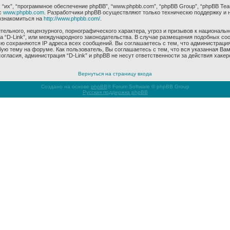
их”, “программное обеспечение phpBB”, “www.phpbb.com”, “phpBB Group”, “phpBB Tea
с
www.phpbb.com
. Разработчики phpBB осуществляют только техническю поддержку и 
ознакомиться на
http://www.phpbb.com/
.
ельного, нецензурного, порнографического характера, угроз и призывов к националь
ма “D-Link”, или международного законодательства. В случае размещения подобных 
ью сохраняются IP адреса всех сообщений. Вы соглашаетесь с тем, что администрация
ую тему на форуме. Как пользователь, Вы соглашаетесь с тем, что вся указанная Вам
гласия, администрация “D-Link” и phpBB не несут ответственности за действия хакер
Вернуться на страницу входа
Создано на основе
phpBB
® Forum Software © phpBB Group
Русская поддержка phpBB