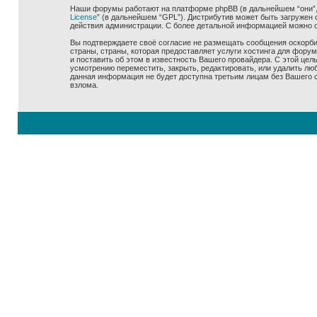
Наши форумы работают на платформе phpBB (в дальнейшем “они”, “
License
” (в дальнейшем “GPL”). Дистрибутив может быть загружен 
действия администрации. С более детальной информацией можно 
Вы подтверждаете своё согласие не размещать сообщения оскорбит
страны, страны, которая предоставляет услуги хостинга для фору
и поставить об этом в известность Вашего провайдера. С этой цел
усмотрению переместить, закрыть, редактировать, или удалить люб
данная информация не будет доступна третьим лицам без Вашего со
взлома.