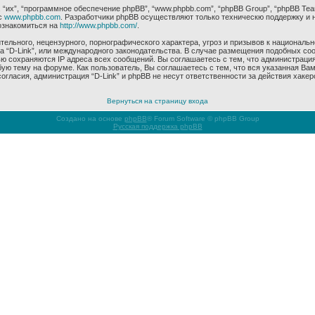
их”, “программное обеспечение phpBB”, “www.phpbb.com”, “phpBB Group”, “phpBB Tea
с
www.phpbb.com
. Разработчики phpBB осуществляют только техническю поддержку и 
ознакомиться на
http://www.phpbb.com/
.
ельного, нецензурного, порнографического характера, угроз и призывов к националь
ма “D-Link”, или международного законодательства. В случае размещения подобных 
ью сохраняются IP адреса всех сообщений. Вы соглашаетесь с тем, что администрация
ую тему на форуме. Как пользователь, Вы соглашаетесь с тем, что вся указанная Вам
гласия, администрация “D-Link” и phpBB не несут ответственности за действия хакер
Вернуться на страницу входа
Создано на основе
phpBB
® Forum Software © phpBB Group
Русская поддержка phpBB