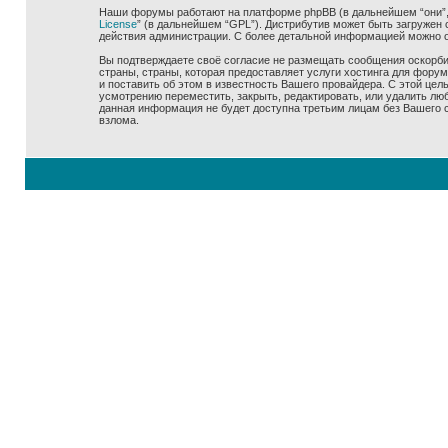
Наши форумы работают на платформе phpBB (в дальнейшем “они”, “
License
” (в дальнейшем “GPL”). Дистрибутив может быть загружен 
действия администрации. С более детальной информацией можно 
Вы подтверждаете своё согласие не размещать сообщения оскорбит
страны, страны, которая предоставляет услуги хостинга для фору
и поставить об этом в известность Вашего провайдера. С этой цел
усмотрению переместить, закрыть, редактировать, или удалить люб
данная информация не будет доступна третьим лицам без Вашего со
взлома.