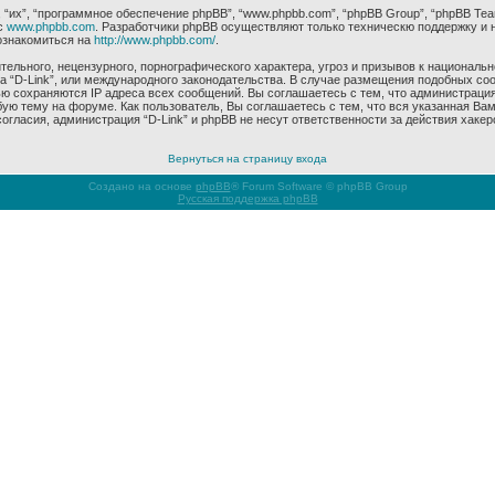
их”, “программное обеспечение phpBB”, “www.phpbb.com”, “phpBB Group”, “phpBB Tea
с
www.phpbb.com
. Разработчики phpBB осуществляют только техническю поддержку и 
ознакомиться на
http://www.phpbb.com/
.
ельного, нецензурного, порнографического характера, угроз и призывов к националь
ма “D-Link”, или международного законодательства. В случае размещения подобных 
ью сохраняются IP адреса всех сообщений. Вы соглашаетесь с тем, что администрация
ую тему на форуме. Как пользователь, Вы соглашаетесь с тем, что вся указанная Вам
гласия, администрация “D-Link” и phpBB не несут ответственности за действия хакер
Вернуться на страницу входа
Создано на основе
phpBB
® Forum Software © phpBB Group
Русская поддержка phpBB