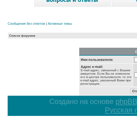
Сообщения без ответов
|
Активные темы
Список форумов
Имя пользователя:
Адрес e-mail:
E-mail адрес, связанный с Вашим
аккаунтом. Если Вы не изменили
его в центре пользователя, то это
e-mail адрес, указанный Вами при
регистрации.
Создано на основе
phpB
Русская 